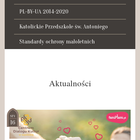
Tadeusza Kościuszki 27a
07-100 Węgrów
PL-BY-UA 2014-2020
tel. (+48) 665 034 305
Katolickie Przedszkole św. Antoniego
e-mail:
rkosk@op.pl; wegrow.klasztor@drohiczynska.pl
Standardy ochrony małoletnich
Numer konta:
59 9236 0008 0012 8645 2000 0010
Aktualności
STY
16