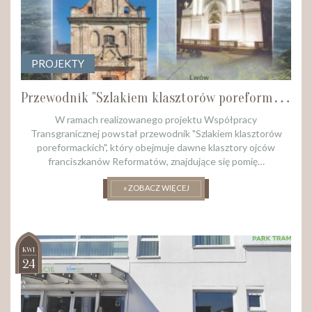
PROJEKTY
P
rzewodnik "Szlakiem klasztorów poreformackich
W ramach realizowanego projektu Współpracy
Transgranicznej powstał przewodnik "Szlakiem klasztorów
poreformackich", który obejmuje dawne klasztory ojców
franciszkanów Reformatów, znajdujące się pomię…
» ZOBACZ WIĘCEJ
KWI
24