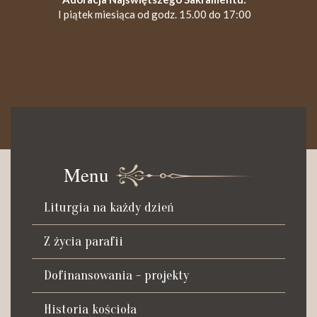
I piątek miesiąca od godz. 15.00 do 17:00
KANCELARIA PARAFIALNA
Czynna od poniedziałku do soboty do godz. 8.30 oraz po Mszy
św. wieczornej do godz. 18.00.
Menu
Telefon dyżurny: +48 665 034 305
Liturgia na każdy dzień
Zwiedzanie kościoła i ekspozycji muzealnej:
kustosz-przewodnik
Z życia parafii
Roman Postek + 48 667 684 406
Parafia św. Piotra z Alkantary
Dofinansowania - projekty
i św. Antoniego z Padwy
Historia kościoła
Adres: