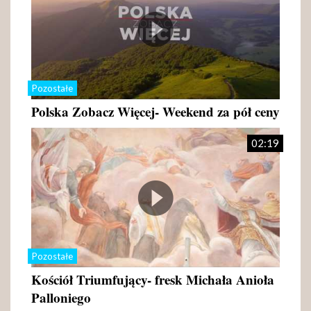
Pozostałe
Polska Zobacz Więcej- Weekend za pół ceny
02:19
Pozostałe
Kościół Triumfujący- fresk Michała Anioła
Palloniego