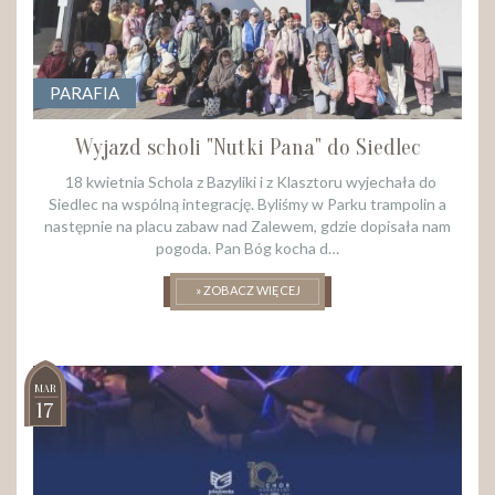
PARAFIA
Wyjazd scholi "Nutki Pana" do Siedlec
18 kwietnia Schola z Bazyliki i z Klasztoru wyjechała do
Siedlec na wspólną integrację. Byliśmy w Parku trampolin a
następnie na placu zabaw nad Zalewem, gdzie dopisała nam
pogoda. Pan Bóg kocha d…
» ZOBACZ WIĘCEJ
MAR
17