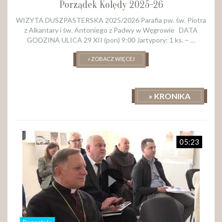
Porządek Kolędy 2025-26
WIZYTA DUSZPASTERSKA 2025/2026 Parafia pw. św. Piotra
z Alkantary i św. Antoniego z Padwy w Węgrowie DATA
GODZINA ULICA 29 XII (pon) 9:00 Jartypory: 1 ks. – …
» ZOBACZ WIĘCEJ
» KRONIKA
05:23