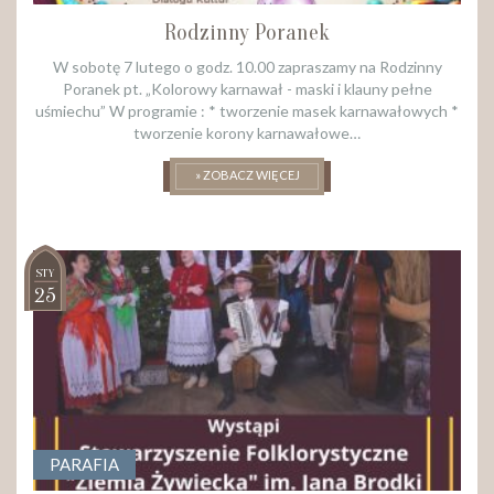
Rodzinny Poranek
W sobotę 7 lutego o godz. 10.00 zapraszamy na Rodzinny
Poranek pt. „Kolorowy karnawał - maski i klauny pełne
uśmiechu” W programie : * tworzenie masek karnawałowych *
tworzenie korony karnawałowe…
» ZOBACZ WIĘCEJ
STY
25
PARAFIA