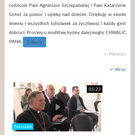
rodzicom Pani Agnieszce Szczepańskiej i Pani Katarzynie
Gołoś za pomoc i opiekę nad dziećmi. Dziękuję w swoim
imieniu i wszystkich Scholanek za życzliwość i każdy gest
dobroci. Prosimy o modlitwę byśmy dalej mogły CHWALIĆ
PANA.
Zdjęcia
x. Mateusz
↵ Wróć
05:23
Pozostałe