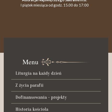
I piątek miesiąca od godz. 15.00 do 17:00
KANCELARIA PARAFIALNA
Czynna od poniedziałku do soboty do godz. 8.30 oraz po Mszy
św. wieczornej do godz. 18.00.
Menu
Telefon dyżurny: +48 665 034 305
Liturgia na każdy dzień
Zwiedzanie kościoła i ekspozycji muzealnej:
kustosz-przewodnik
Z życia parafii
Roman Postek + 48 667 684 406
Parafia św. Piotra z Alkantary
Dofinansowania - projekty
i św. Antoniego z Padwy
Historia kościoła
Adres: