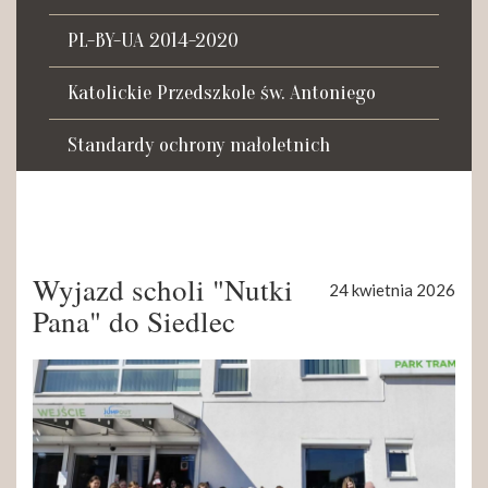
Tadeusza Kościuszki 27a
07-100 Węgrów
PL-BY-UA 2014-2020
tel. (+48) 665 034 305
Katolickie Przedszkole św. Antoniego
e-mail:
rkosk@op.pl; wegrow.klasztor@drohiczynska.pl
Standardy ochrony małoletnich
Numer konta:
59 9236 0008 0012 8645 2000 0010
Wyjazd scholi "Nutki
24 kwietnia 2026
Pana" do Siedlec