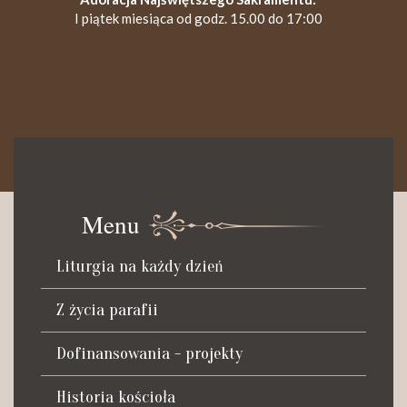
I piątek miesiąca od godz. 15.00 do 17:00
KANCELARIA PARAFIALNA
Czynna od poniedziałku do soboty do godz. 8.30 oraz po Mszy
św. wieczornej do godz. 18.00.
Menu
Telefon dyżurny: +48 665 034 305
Liturgia na każdy dzień
Zwiedzanie kościoła i ekspozycji muzealnej:
kustosz-przewodnik
Z życia parafii
Roman Postek + 48 667 684 406
Parafia św. Piotra z Alkantary
Dofinansowania - projekty
i św. Antoniego z Padwy
Historia kościoła
Adres: