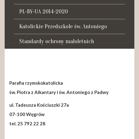
Tadeusza Kościuszki 27a
07-100 Węgrów
PL-BY-UA 2014-2020
tel. (+48) 665 034 305
Katolickie Przedszkole św. Antoniego
e-mail:
rkosk@op.pl; wegrow.klasztor@drohiczynska.pl
Standardy ochrony małoletnich
Numer konta:
59 9236 0008 0012 8645 2000 0010
Parafia rzymskokatolicka
św. Piotra z Alkantary i św. Antoniego z Padwy
ul. Tadeusza Kościuszki 27a
07-100 Węgrów
tel. 25 792 22 28