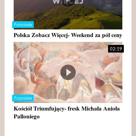
Pozostałe
Polska Zobacz Więcej- Weekend za pół ceny
02:19
Pozostałe
Kościół Triumfujący- fresk Michała Anioła
Palloniego