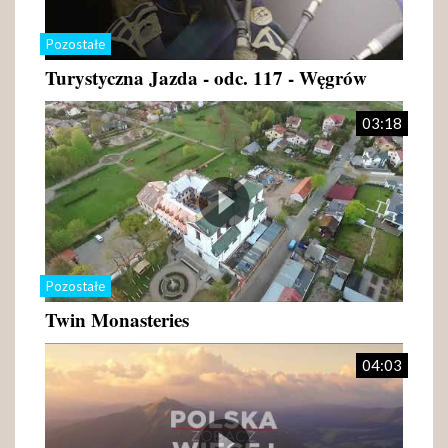
Pozostałe
Turystyczna Jazda - odc. 117 - Węgrów
03:18
Pozostałe
Twin Monasteries
04:03