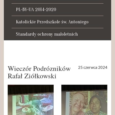
Tadeusza Kościuszki 27a
07-100 Węgrów
PL-BY-UA 2014-2020
tel. (+48) 665 034 305
Katolickie Przedszkole św. Antoniego
e-mail:
rkosk@op.pl; wegrow.klasztor@drohiczynska.pl
Standardy ochrony małoletnich
Numer konta:
59 9236 0008 0012 8645 2000 0010
Wieczór Podrózników
25 czerwca 2024
Rafał Ziółkowski