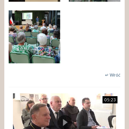
↵ Wróć
05:23