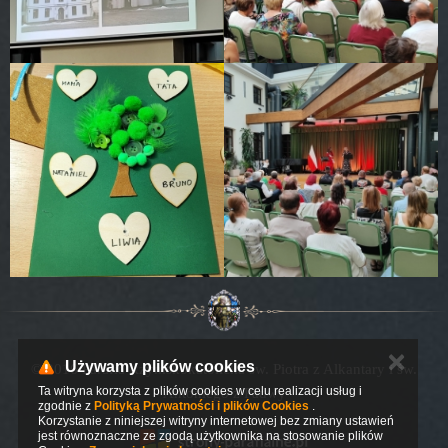
✕
Używamy plików cookies
© 2016 Parafia Rzymskokatolicka św. Piotra z Alkantary i św.
Ta witryna korzysta z plików cookies w celu realizacji usług i
Antoniego z Padwy
zgodnie z
Polityką Prywatności i plików Cookies
.
Korzystanie z niniejszej witryny internetowej bez zmiany ustawień
jest równoznaczne ze zgodą użytkownika na stosowanie plików