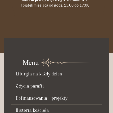
I piątek miesiąca od godz. 15.00 do 17:00
KANCELARIA PARAFIALNA
Czynna od poniedziałku do soboty do godz. 8.30 oraz po Mszy
św. wieczornej do godz. 18.00.
Menu
Telefon dyżurny: +48 665 034 305
Liturgia na każdy dzień
Zwiedzanie kościoła i ekspozycji muzealnej:
kustosz-przewodnik
Z życia parafii
Roman Postek + 48 667 684 406
Parafia św. Piotra z Alkantary
Dofinansowania - projekty
i św. Antoniego z Padwy
Historia kościoła
Adres: