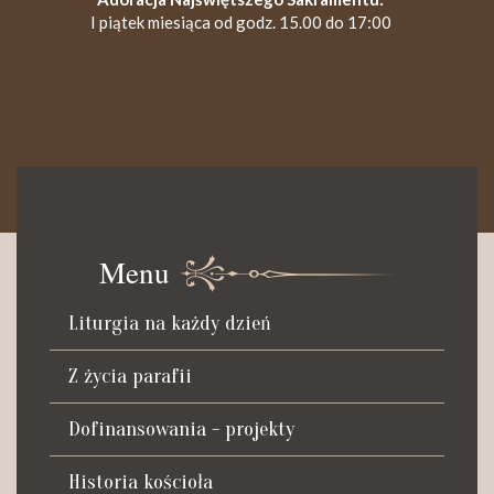
I piątek miesiąca od godz. 15.00 do 17:00
KANCELARIA PARAFIALNA
Czynna od poniedziałku do soboty do godz. 8.30 oraz po Mszy
św. wieczornej do godz. 18.00.
Menu
Telefon dyżurny: +48 665 034 305
Liturgia na każdy dzień
Zwiedzanie kościoła i ekspozycji muzealnej:
kustosz-przewodnik
Z życia parafii
Roman Postek + 48 667 684 406
Parafia św. Piotra z Alkantary
Dofinansowania - projekty
i św. Antoniego z Padwy
Historia kościoła
Adres: