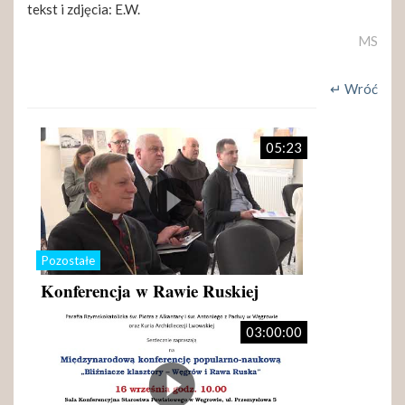
tekst i zdjęcia: E.W.
MS
↵ Wróć
05:23
Pozostałe
Konferencja w Rawie Ruskiej
03:00:00