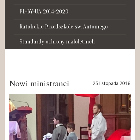
Tadeusza Kościuszki 27a
07-100 Węgrów
PL-BY-UA 2014-2020
tel. (+48) 665 034 305
Katolickie Przedszkole św. Antoniego
e-mail:
rkosk@op.pl; wegrow.klasztor@drohiczynska.pl
Standardy ochrony małoletnich
Numer konta:
59 9236 0008 0012 8645 2000 0010
Nowi ministranci
25 listopada 2018