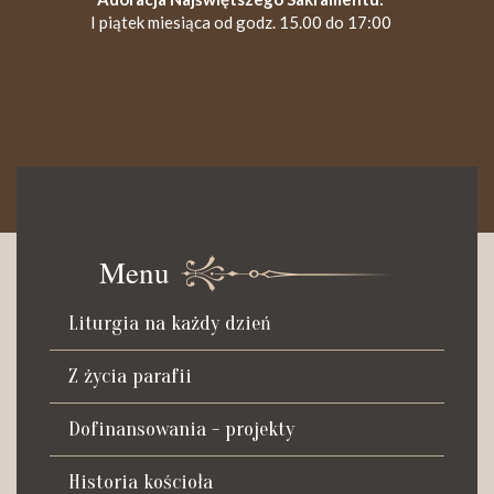
I piątek miesiąca od godz. 15.00 do 17:00
KANCELARIA PARAFIALNA
Czynna od poniedziałku do soboty do godz. 8.30 oraz po Mszy
św. wieczornej do godz. 18.00.
Menu
Telefon dyżurny: +48 665 034 305
Liturgia na każdy dzień
Zwiedzanie kościoła i ekspozycji muzealnej:
kustosz-przewodnik
Z życia parafii
Roman Postek + 48 667 684 406
Parafia św. Piotra z Alkantary
Dofinansowania - projekty
i św. Antoniego z Padwy
Historia kościoła
Adres: