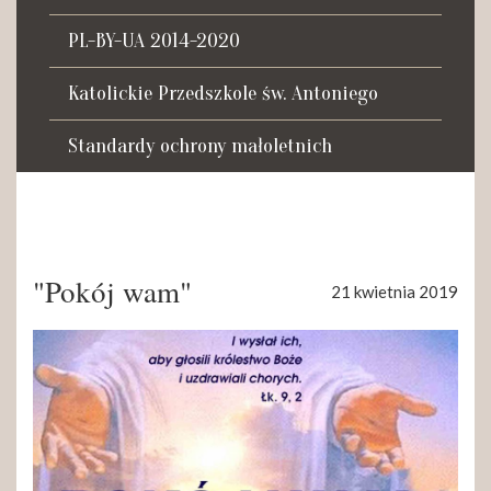
Tadeusza Kościuszki 27a
07-100 Węgrów
PL-BY-UA 2014-2020
tel. (+48) 665 034 305
Katolickie Przedszkole św. Antoniego
e-mail:
rkosk@op.pl; wegrow.klasztor@drohiczynska.pl
Standardy ochrony małoletnich
Numer konta:
59 9236 0008 0012 8645 2000 0010
"Pokój wam"
21 kwietnia 2019