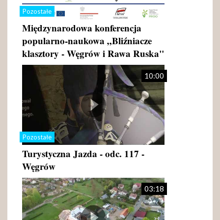
Pozostałe
Międzynarodowa konferencja
popularno-naukowa „Bliźniacze
klasztory - Węgrów i Rawa Ruska"
10:00
Pozostałe
Turystyczna Jazda - odc. 117 -
Węgrów
03:18