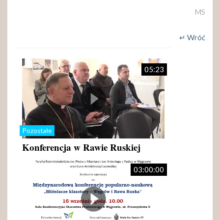
MS
↵ Wróć
05:23
Pozostałe
Konferencja w Rawie Ruskiej
03:00:00