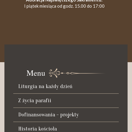
I piątek miesiąca od godz. 15.00 do 17:00
KANCELARIA PARAFIALNA
Czynna od poniedziałku do soboty do godz. 8.30 oraz po Mszy
św. wieczornej do godz. 18.00.
Menu
Telefon dyżurny: +48 665 034 305
Liturgia na każdy dzień
Zwiedzanie kościoła i ekspozycji muzealnej:
kustosz-przewodnik
Z życia parafii
Roman Postek + 48 667 684 406
Parafia św. Piotra z Alkantary
Dofinansowania - projekty
i św. Antoniego z Padwy
Historia kościoła
Adres: