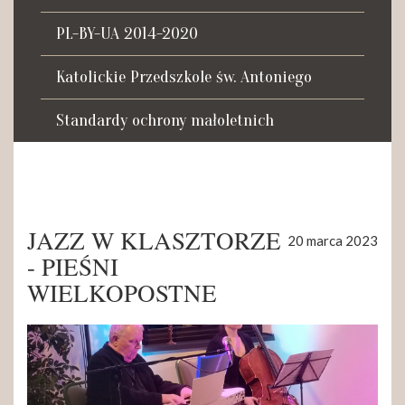
Tadeusza Kościuszki 27a
07-100 Węgrów
PL-BY-UA 2014-2020
tel. (+48) 665 034 305
Katolickie Przedszkole św. Antoniego
e-mail:
rkosk@op.pl; wegrow.klasztor@drohiczynska.pl
Standardy ochrony małoletnich
Numer konta:
59 9236 0008 0012 8645 2000 0010
JAZZ W KLASZTORZE
20 marca 2023
- PIEŚNI
WIELKOPOSTNE