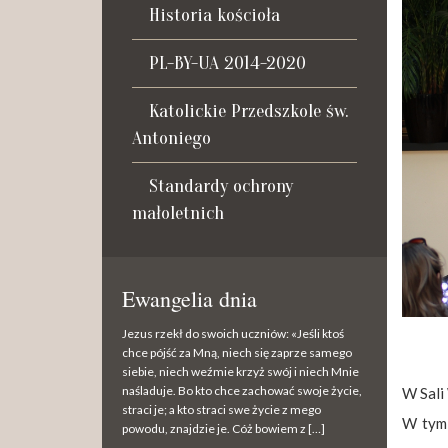
Historia kościoła
PL-BY-UA 2014-2020
Katolickie Przedszkole św.
Antoniego
Standardy ochrony
małoletnich
Ewangelia dnia
Jezus rzekł do swoich uczniów: «Jeśli ktoś
chce pójść za Mną, niech się zaprze samego
siebie, niech weźmie krzyż swój i niech Mnie
naśladuje. Bo kto chce zachować swoje życie,
W Sali
straci je; a kto straci swe życie z mego
W tym 
powodu, znajdzie je. Cóż bowiem z […]