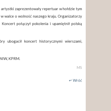
 artystki zaprezentowały repertuar w hołdzie tym
om w walce o wolność naszego kraju. Organizatorzy
 Koncert połączył pokolenia i upamiętnił polską
óry ubogacił koncert historycznymi wierszami,
, NIW, KPRM.
MS
↵ Wróć