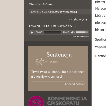
pierws
Oto słowo Pańskie
Na sce
Mt 16, 24-28 Konieczność wyrzeczenia
którzy
» czytaj więcej
nie za
EWANGELIA I ROZWAŻANIE
histori
00:00
10:45
modlitwawdrodze.pl
Spotka
wspomn
Sentencja
Partne
Trwaj tylko w słońcu, bo nic pięknego
nie rośnie w ciemności.
Fryderyk Schiller