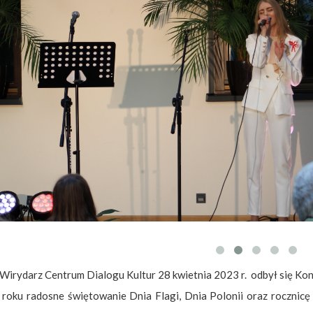
Tadeusza Kościuszki 27a
07-100 Węgrów
tel. (+48) 665 034 305
e-mail:
rkosk@op.pl; wegrow.klasztor@drohiczynska.pl
Numer konta:
59 9236 0008 0012 8645 2000 0010
 Wirydarz Centrum Dialogu Kultur 28 kwietnia 2023 r. odbył się K
roku radosne świętowanie Dnia Flagi, Dnia Polonii oraz rocznicę 