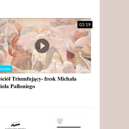
02:19
ostałe
ściół Triumfujący- fresk Michała
ioła Palloniego