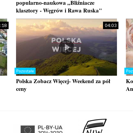
popularno-naukowa „Bliźniacze
klasztory - Węgrów i Rawa Ruska"
:18
04:03
Pozostałe
Poz
Polska Zobacz Więcej- Weekend za pół
Ko
ceny
An