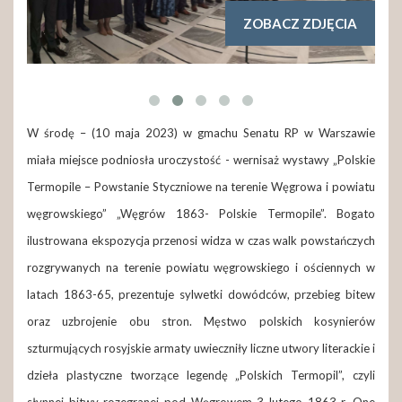
ZOBACZ ZDJĘCIA
W środę – (10 maja 2023) w gmachu Senatu RP w Warszawie
miała miejsce podniosła uroczystość - wernisaż wystawy „Polskie
Termopile – Powstanie Styczniowe na terenie Węgrowa i powiatu
węgrowskiego” „Węgrów 1863- Polskie Termopile”. Bogato
ilustrowana ekspozycja przenosi widza w czas walk powstańczych
rozgrywanych na terenie powiatu węgrowskiego i ościennych w
latach 1863-65, prezentuje sylwetki dowódców, przebieg bitew
oraz uzbrojenie obu stron. Męstwo polskich kosynierów
szturmujących rosyjskie armaty uwieczniły liczne utwory literackie i
dzieła plastyczne tworzące legendę „Polskich Termopil”, czyli