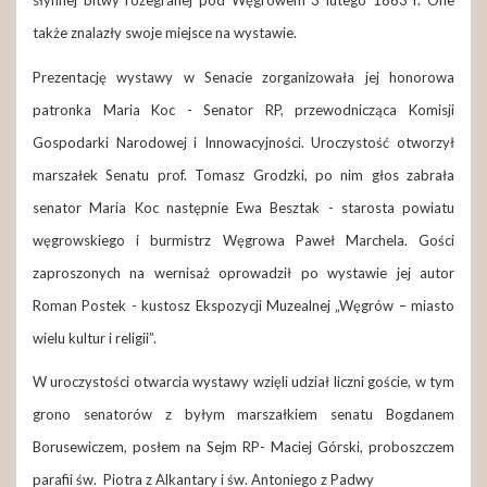
słynnej bitwy rozegranej pod Węgrowem 3 lutego 1863 r. One
także znalazły swoje miejsce na wystawie.
Prezentację wystawy w Senacie zorganizowała jej honorowa
patronka Maria Koc - Senator RP, przewodnicząca Komisji
Gospodarki Narodowej i Innowacyjności. Uroczystość otworzył
marszałek Senatu prof. Tomasz Grodzki, po nim głos zabrała
senator Maria Koc następnie Ewa Besztak - starosta powiatu
węgrowskiego i burmistrz Węgrowa Paweł Marchela. Gości
zaproszonych na wernisaż oprowadził po wystawie jej autor
Roman Postek - kustosz Ekspozycji Muzealnej „Węgrów – miasto
wielu kultur i religii”.
W uroczystości otwarcia wystawy wzięli udział liczni goście, w tym
grono senatorów z byłym marszałkiem senatu Bogdanem
Borusewiczem, posłem na Sejm RP- Maciej Górski, proboszczem
parafii św. Piotra z Alkantary i św. Antoniego z Padwy