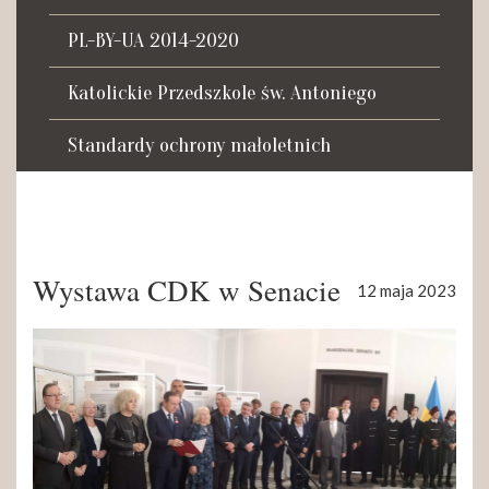
Tadeusza Kościuszki 27a
07-100 Węgrów
PL-BY-UA 2014-2020
tel. (+48) 665 034 305
Katolickie Przedszkole św. Antoniego
e-mail:
rkosk@op.pl; wegrow.klasztor@drohiczynska.pl
Standardy ochrony małoletnich
Numer konta:
59 9236 0008 0012 8645 2000 0010
Wystawa CDK w Senacie
12 maja 2023