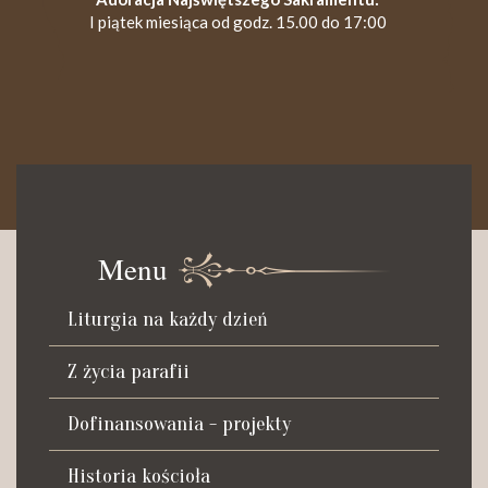
I piątek miesiąca od godz. 15.00 do 17:00
KANCELARIA PARAFIALNA
Czynna od poniedziałku do soboty do godz. 8.30 oraz po Mszy
św. wieczornej do godz. 18.00.
Menu
Telefon dyżurny: +48 665 034 305
Liturgia na każdy dzień
Zwiedzanie kościoła i ekspozycji muzealnej:
kustosz-przewodnik
Z życia parafii
Roman Postek + 48 667 684 406
Parafia św. Piotra z Alkantary
Dofinansowania - projekty
i św. Antoniego z Padwy
Historia kościoła
Adres: