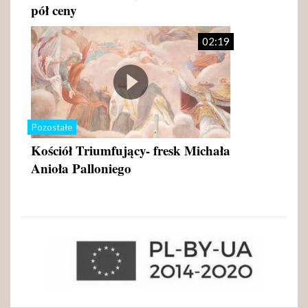
pół ceny
02:19
Pozostałe
Kościół Triumfujący- fresk Michała
Anioła Palloniego