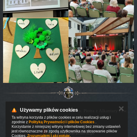
✕
Używamy plików cookies
© 2016 Parafia Rzymskokatolicka św. Piotra z Alkantary i św.
Ta witryna korzysta z plików cookies w celu realizacji usług i
Antoniego z Padwy
zgodnie z
Polityką Prywatności i plików Cookies
.
Korzystanie z niniejszej witryny internetowej bez zmiany ustawień
jest równoznaczne ze zgodą użytkownika na stosowanie plików
Cookies.
Zrozumiałem i akceptuję.