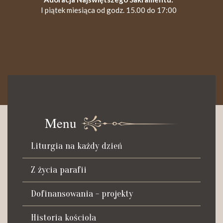
I piątek miesiąca od godz. 15.00 do 17:00
KANCELARIA PARAFIALNA
Czynna od poniedziałku do soboty do godz. 8.30 oraz po Mszy
św. wieczornej do godz. 18.00.
Menu
Telefon dyżurny: +48 665 034 305
Liturgia na każdy dzień
Zwiedzanie kościoła i ekspozycji muzealnej:
kustosz-przewodnik
Z życia parafii
Roman Postek + 48 667 684 406
Parafia św. Piotra z Alkantary
Dofinansowania - projekty
i św. Antoniego z Padwy
Historia kościoła
Adres: