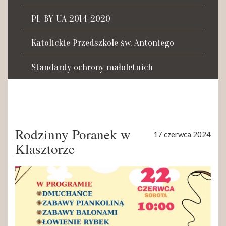
Tadeusza Kościuszki 27a
07-100 Węgrów
PL-BY-UA 2014-2020
tel. (+48) 665 034 305
Katolickie Przedszkole św. Antoniego
e-mail:
rkosk@op.pl; wegrow.klasztor@drohiczynska.pl
Standardy ochrony małoletnich
Numer konta:
59 9236 0008 0012 8645 2000 0010
Rodzinny Poranek w
17 czerwca 2024
Klasztorze