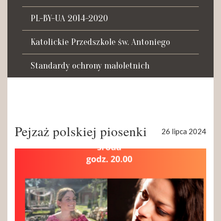
Tadeusza Kościuszki 27a
07-100 Węgrów
PL-BY-UA 2014-2020
tel. (+48) 665 034 305
Katolickie Przedszkole św. Antoniego
e-mail:
rkosk@op.pl; wegrow.klasztor@drohiczynska.pl
Standardy ochrony małoletnich
Numer konta:
59 9236 0008 0012 8645 2000 0010
Pejzaż polskiej piosenki
26 lipca 2024