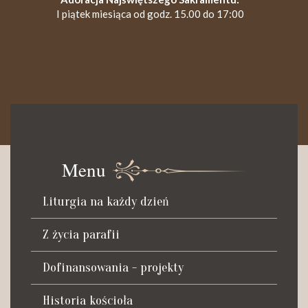
I piątek miesiąca od godz. 15.00 do 17:00
KANCELARIA PARAFIALNA
Czynna od poniedziałku do soboty do godz. 8.30 oraz po Mszy
św. wieczornej do godz. 18.00.
Menu
Telefon dyżurny: +48 665 034 305
Liturgia na każdy dzień
Zwiedzanie kościoła i ekspozycji muzealnej:
kustosz-przewodnik
Z życia parafii
Roman Postek + 48 667 684 406
Parafia św. Piotra z Alkantary
Dofinansowania - projekty
i św. Antoniego z Padwy
Historia kościoła
Adres: