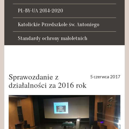
Tadeusza Kościuszki 27a
07-100 Węgrów
PL-BY-UA 2014-2020
tel. (+48) 665 034 305
Katolickie Przedszkole św. Antoniego
e-mail:
rkosk@op.pl; wegrow.klasztor@drohiczynska.pl
Standardy ochrony małoletnich
Numer konta:
59 9236 0008 0012 8645 2000 0010
Sprawozdanie z
5 czerwca 2017
działalności za 2016 rok