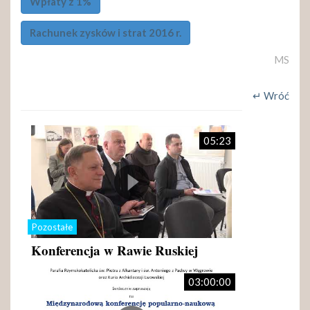
Wpłaty z 1%
Rachunek zysków i strat 2016 r.
MS
↵ Wróć
05:23
Pozostałe
Konferencja w Rawie Ruskiej
03:00:00