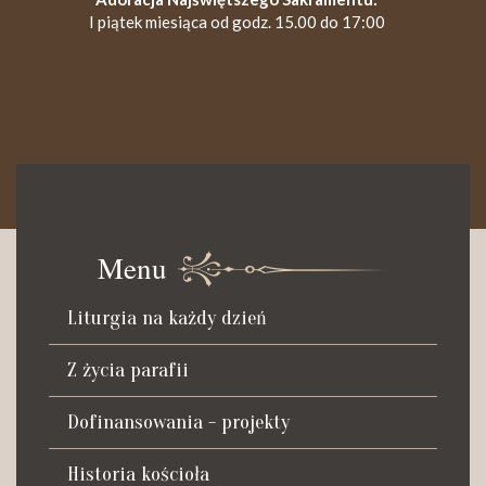
I piątek miesiąca od godz. 15.00 do 17:00
KANCELARIA PARAFIALNA
Czynna od poniedziałku do soboty do godz. 8.30 oraz po Mszy
św. wieczornej do godz. 18.00.
Menu
Telefon dyżurny: +48 665 034 305
Liturgia na każdy dzień
Zwiedzanie kościoła i ekspozycji muzealnej:
kustosz-przewodnik
Z życia parafii
Roman Postek + 48 667 684 406
Parafia św. Piotra z Alkantary
Dofinansowania - projekty
i św. Antoniego z Padwy
Historia kościoła
Adres: