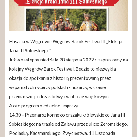
Husaria w Węgrowie Węgrów Barok Festiwal II „Elekcja
Jana III Sobieskiego”.
Już w następną niedzielę 28 sierpnia 2022 r. zapraszamy na
kolejny Węgrów Barok Festiwal. Będzie to niezwykła
okazja do spotkania z historią prezentowaną przez
wspaniałych rycerzy polskich - husarzy, w czasie
przemarszu, podczas bitwy i w obozie wojskowym.
A oto program niedzielnej imprezy:
14.30 - Przemarsz konnego orszaku królewskiego Jana III
Sobieskiego; na trasie od Zalewu przez ulice: Żeromskiego,
Podlaską, Kaczmarskiego, Zwycięstwa, 11 Listopada,