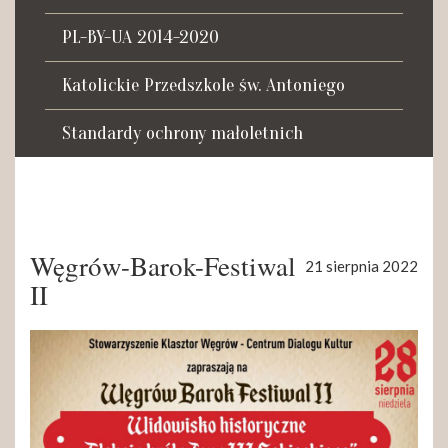
Tadeusza Kościuszki 27a
07-100 Węgrów
PL-BY-UA 2014-2020
tel. (+48) 665 034 305
Katolickie Przedszkole św. Antoniego
e-mail:
rkosk@op.pl; wegrow.klasztor@drohiczynska.pl
Standardy ochrony małoletnich
Numer konta:
59 9236 0008 0012 8645 2000 0010
Węgrów-Barok-Festiwal
21 sierpnia 2022
II