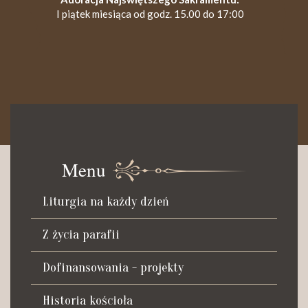
I piątek miesiąca od godz. 15.00 do 17:00
KANCELARIA PARAFIALNA
Czynna od poniedziałku do soboty do godz. 8.30 oraz po Mszy
św. wieczornej do godz. 18.00.
Menu
Telefon dyżurny: +48 665 034 305
Liturgia na każdy dzień
Zwiedzanie kościoła i ekspozycji muzealnej:
kustosz-przewodnik
Z życia parafii
Roman Postek + 48 667 684 406
Parafia św. Piotra z Alkantary
Dofinansowania - projekty
i św. Antoniego z Padwy
Historia kościoła
Adres: