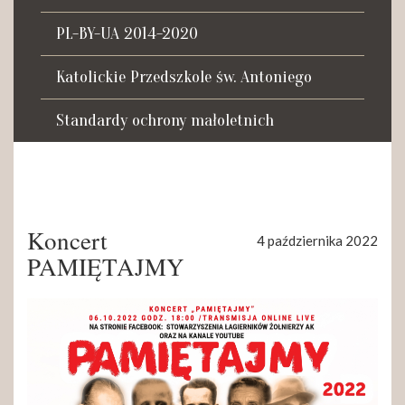
Tadeusza Kościuszki 27a
07-100 Węgrów
PL-BY-UA 2014-2020
tel. (+48) 665 034 305
Katolickie Przedszkole św. Antoniego
e-mail:
rkosk@op.pl; wegrow.klasztor@drohiczynska.pl
Standardy ochrony małoletnich
Numer konta:
59 9236 0008 0012 8645 2000 0010
Koncert
4 października 2022
PAMIĘTAJMY