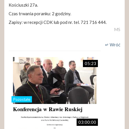
Kościuszki 27a.
Czas trwania poranku: 2 godziny.
Zapisy: w recepcji CDK lub pod nr. tel. 721 716 444.
MS
↵ Wróć
05:23
Pozostałe
Konferencja w Rawie Ruskiej
03:00:00