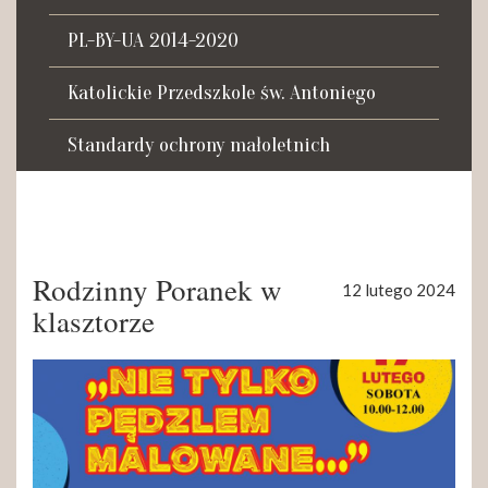
Tadeusza Kościuszki 27a
07-100 Węgrów
PL-BY-UA 2014-2020
tel. (+48) 665 034 305
Katolickie Przedszkole św. Antoniego
e-mail:
rkosk@op.pl; wegrow.klasztor@drohiczynska.pl
Standardy ochrony małoletnich
Numer konta:
59 9236 0008 0012 8645 2000 0010
Rodzinny Poranek w
12 lutego 2024
klasztorze