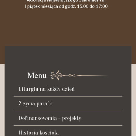
I piątek miesiąca od godz. 15.00 do 17:00
KANCELARIA PARAFIALNA
Czynna od poniedziałku do soboty do godz. 8.30 oraz po Mszy
św. wieczornej do godz. 18.00.
Menu
Telefon dyżurny: +48 665 034 305
Liturgia na każdy dzień
Zwiedzanie kościoła i ekspozycji muzealnej:
kustosz-przewodnik
Z życia parafii
Roman Postek + 48 667 684 406
Parafia św. Piotra z Alkantary
Dofinansowania - projekty
i św. Antoniego z Padwy
Historia kościoła
Adres: