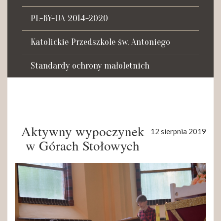
Tadeusza Kościuszki 27a
07-100 Węgrów
PL-BY-UA 2014-2020
tel. (+48) 665 034 305
Katolickie Przedszkole św. Antoniego
e-mail:
rkosk@op.pl; wegrow.klasztor@drohiczynska.pl
Standardy ochrony małoletnich
Numer konta:
59 9236 0008 0012 8645 2000 0010
Aktywny wypoczynek
12 sierpnia 2019
w Górach Stołowych