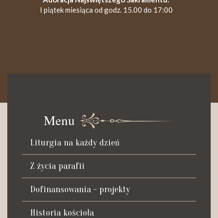
I piątek miesiąca od godz. 15.00 do 17:00
KANCELARIA PARAFIALNA
Czynna od poniedziałku do soboty do godz. 8.30 oraz po Mszy
św. wieczornej do godz. 18.00.
Menu
Telefon dyżurny: +48 665 034 305
Liturgia na każdy dzień
Zwiedzanie kościoła i ekspozycji muzealnej:
kustosz-przewodnik
Z życia parafii
Roman Postek + 48 667 684 406
Parafia św. Piotra z Alkantary
Dofinansowania - projekty
i św. Antoniego z Padwy
Historia kościoła
Adres: