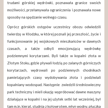
trudami górskiej wędrówki, poznawała granice swoich
możliwości, przełamywała ograniczenia i poznawała nowe
sposoby na spędzanie wolnego czasu.
Oprócz górskich ostępów uczestnicy obozu odwiedzili
twierdzę w Kłodzku, w której poznali jej przeszłość, życie i
funkcjonowanie jej wojskowych mieszkańców w dawnych
czasach, a także odbyli emocjonującą wędrówkę
podziemnymi korytarzami. Byli także w kopalni złota w
Złotym Stoku, gdzie pływali łodzią po zalanych górniczych
korytarzach, wędrowali po podziemnych chodnikach
pamietających czasy wydobywania złota i podziwiali
kopalniany wodospad. Następnie zwiedzili średniowieczny
park techniczny i mieli okazję wypróbować dawne maszyny
działające w kopalni i na jej użytek setki lat wcześniej, był
tam m.in. kierat, studnia z kołowrotem, młyn wodny, płuczka