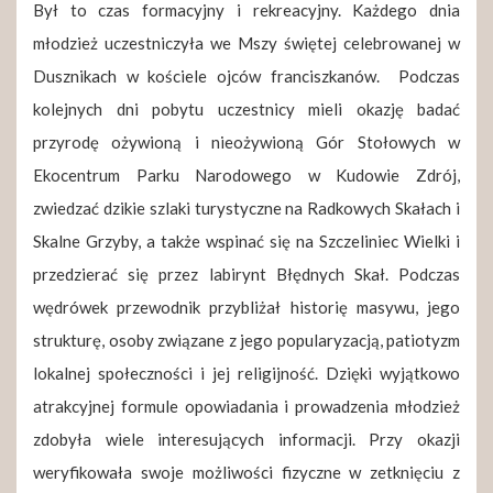
Był to czas formacyjny i rekreacyjny. Każdego dnia
młodzież uczestniczyła we Mszy świętej celebrowanej w
Dusznikach w kościele ojców franciszkanów. Podczas
kolejnych dni pobytu uczestnicy mieli okazję badać
przyrodę ożywioną i nieożywioną Gór Stołowych w
Ekocentrum Parku Narodowego w Kudowie Zdrój,
zwiedzać dzikie szlaki turystyczne na Radkowych Skałach i
Skalne Grzyby, a także wspinać się na Szczeliniec Wielki i
przedzierać się przez labirynt Błędnych Skał. Podczas
wędrówek przewodnik przybliżał historię masywu, jego
strukturę, osoby związane z jego popularyzacją, patiotyzm
lokalnej społeczności i jej religijność. Dzięki wyjątkowo
atrakcyjnej formule opowiadania i prowadzenia młodzież
zdobyła wiele interesujących informacji. Przy okazji
weryfikowała swoje możliwości fizyczne w zetknięciu z