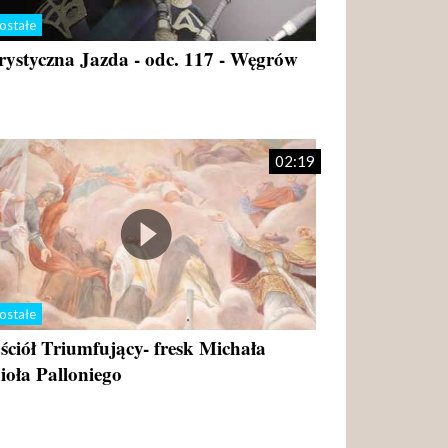
ostałe
rystyczna Jazda - odc. 117 - Węgrów
02:19
ostałe
ściół Triumfujący- fresk Michała
ioła Palloniego