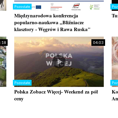
Pozostałe
Poz
Międzynarodowa konferencja
Tu
popularno-naukowa „Bliźniacze
klasztory - Węgrów i Rawa Ruska"
:18
04:03
Pozostałe
Poz
Polska Zobacz Więcej- Weekend za pół
Ko
ceny
An