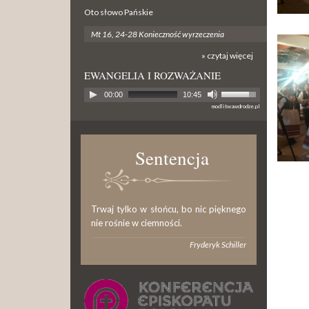
Oto słowo Pańskie
Mt 16, 24-28 Konieczność wyrzeczenia
» czytaj więcej
EWANGELIA I ROZWAŻANIE
00:00
10:45
modlitwawdrodze.pl
Sentencja
Trwaj tylko w słońcu, bo nic pięknego
nie rośnie w ciemności.
Fryderyk Schiller