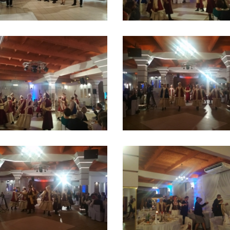
Tadeusza Kościuszki 27a
07-100 Węgrów
tel. (+48) 665 034 305
e-mail:
rkosk@op.pl; wegrow.klasztor@drohiczynska.pl
Numer konta:
59 9236 0008 0012 8645 2000 0010