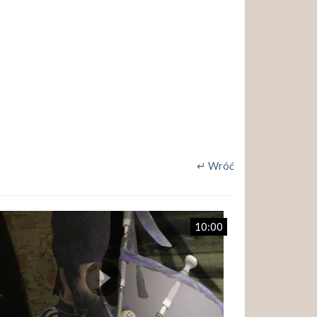
↵ Wróć
10:00