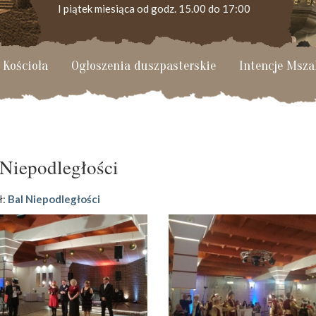
I piątek miesiąca od godz. 15.00 do 17:00
 Kościoła
Ogłoszenia duszpasterskie
Intencje Msza
KANCELARIA PARAFIALNA
Czynna od poniedziałku do soboty do godz. 8.30 oraz
po Mszy św. wieczornej do godz. 18.00.
 Niepodległości
Telefon dyżurny: +48 665 034 305
ł:
Bal Niepodległości
Zwiedzanie kościoła i ekspozycji muzealnej:
kustosz-przewodnik
Roman Postek + 48 667 684 406
Parafia św. Piotra z Alkantary
i św. Antoniego z Padwy
Adres: