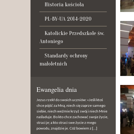
Historia kościoła
PL-BY-UA 2014-2020
Katolickie Przedszkole św.
Antoniego
Standardy ochrony
małoletnich
Ewangelia dnia
Jezus rzekł do swoich uczniów: «Jeśli ktoś
chce pójść za Mną, niech się zaprze samego
siebie, niech weźmie krzyż swój i niech Mnie
naśladuje. Bo kto chce zachować swoje życie,
straci je; a kto straci swe życie z mego
powodu, znajdzie je. Cóż bowiem z […]