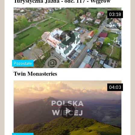
Turystyczna Jazda - odc. 117 - Węgrów
03:18
Pozostałe
Twin Monasteries
04:03