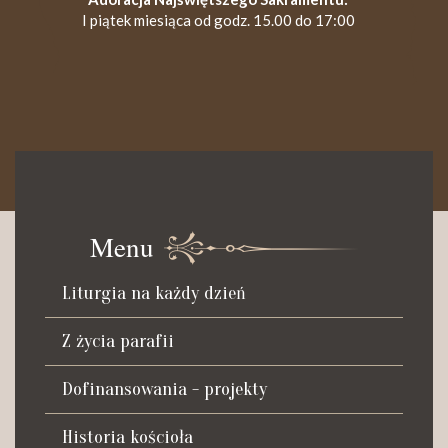
I piątek miesiąca od godz. 15.00 do 17:00
KANCELARIA PARAFIALNA
Czynna od poniedziałku do soboty do godz. 8.30 oraz po Mszy
św. wieczornej do godz. 18.00.
Menu
Telefon dyżurny: +48 665 034 305
Liturgia na każdy dzień
Zwiedzanie kościoła i ekspozycji muzealnej:
kustosz-przewodnik
Z życia parafii
Roman Postek + 48 667 684 406
Parafia św. Piotra z Alkantary
Dofinansowania - projekty
i św. Antoniego z Padwy
Historia kościoła
Adres: