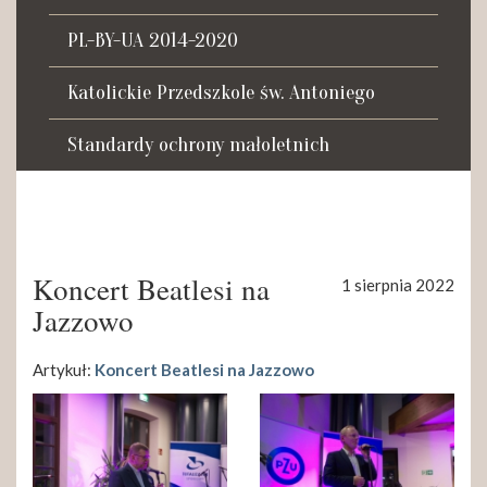
Tadeusza Kościuszki 27a
07-100 Węgrów
PL-BY-UA 2014-2020
tel. (+48) 665 034 305
Katolickie Przedszkole św. Antoniego
e-mail:
rkosk@op.pl; wegrow.klasztor@drohiczynska.pl
Standardy ochrony małoletnich
Numer konta:
59 9236 0008 0012 8645 2000 0010
Koncert Beatlesi na
1 sierpnia 2022
Jazzowo
Artykuł:
Koncert Beatlesi na Jazzowo