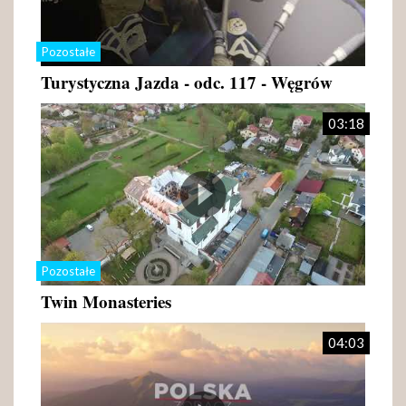
Pozostałe
Turystyczna Jazda - odc. 117 - Węgrów
03:18
Pozostałe
Twin Monasteries
04:03