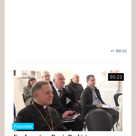
↵ Wróć
05:23
Pozostałe