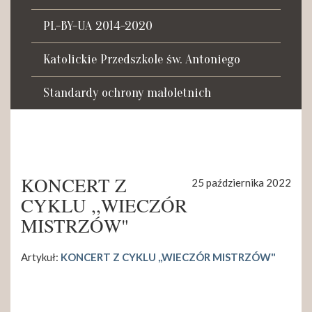
Tadeusza Kościuszki 27a
07-100 Węgrów
PL-BY-UA 2014-2020
tel. (+48) 665 034 305
Katolickie Przedszkole św. Antoniego
e-mail:
rkosk@op.pl; wegrow.klasztor@drohiczynska.pl
Standardy ochrony małoletnich
Numer konta:
59 9236 0008 0012 8645 2000 0010
KONCERT Z
25 października 2022
CYKLU ,,WIECZÓR
MISTRZÓW"
Artykuł:
KONCERT Z CYKLU ,,WIECZÓR MISTRZÓW"