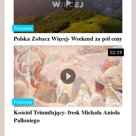
Pozostałe
Polska Zobacz Więcej- Weekend za pół ceny
02:19
Pozostałe
Kościół Triumfujący- fresk Michała Anioła
Palloniego