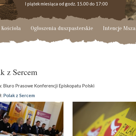
I piątek miesiąca od godz. 15.00 do 17:00
 Kościoła
Ogłoszenia duszpasterskie
Intencje Msza
KANCELARIA PARAFIALNA
Czynna od poniedziałku do soboty do godz. 8.30 oraz
po Mszy św. wieczornej do godz. 18.00.
ak z Sercem
Telefon dyżurny: +48 665 034 305
a: Biuro Prasowe Konferencji Episkopatu Polski
Zwiedzanie kościoła i ekspozycji muzealnej:
ł:
Polak z Sercem
kustosz-przewodnik
Roman Postek + 48 667 684 406
Parafia św. Piotra z Alkantary
i św. Antoniego z Padwy
Adres: