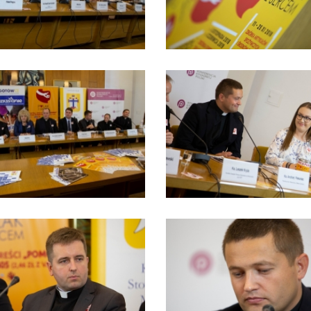
Tadeusza Kościuszki 27a
07-100 Węgrów
tel. (+48) 665 034 305
e-mail:
rkosk@op.pl; wegrow.klasztor@drohiczynska.pl
Numer konta:
59 9236 0008 0012 8645 2000 0010