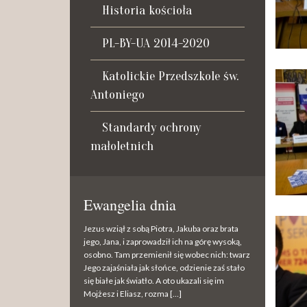
Historia kościoła
PL-BY-UA 2014-2020
Katolickie Przedszkole św.
Antoniego
Standardy ochrony
małoletnich
Ewangelia dnia
Jezus wziął z sobą Piotra, Jakuba oraz brata
jego, Jana, i zaprowadził ich na górę wysoką,
osobno. Tam przemienił się wobec nich: twarz
Jego zajaśniała jak słońce, odzienie zaś stało
się białe jak światło. A oto ukazali się im
Mojżesz i Eliasz, rozma […]