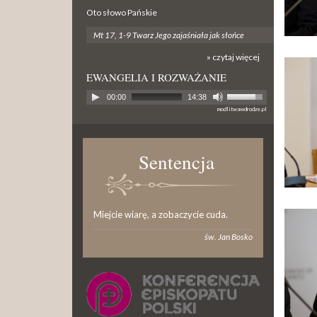
Oto słowo Pańskie
Mt 17, 1-9 Twarz Jego zajaśniała jak słońce
» czytaj więcej
EWANGELIA I ROZWAŻANIE
00:00
14:38
modlitwawdrodze.pl
Sentencja
Miejcie wiarę, a zobaczycie cuda.
św. Jan Bosko