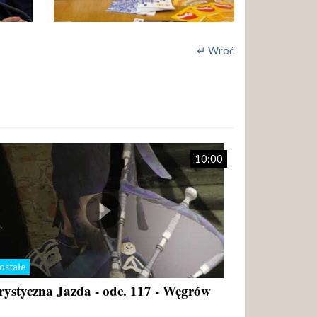
↵ Wróć
10:00
ostałe
rystyczna Jazda - odc. 117 - Węgrów