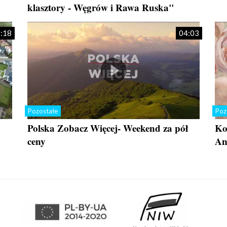
klasztory - Węgrów i Rawa Ruska"
:18
04:03
Pozostałe
Poz
Polska Zobacz Więcej- Weekend za pół
Ko
ceny
An