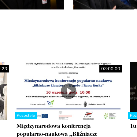
:23
03:00:00
Pozostałe
Poz
Międzynarodowa konferencja
Tu
popularno-naukowa „Bliźniacze