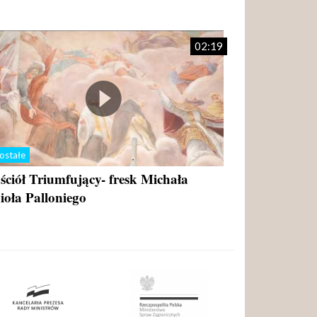
02:19
ostałe
ściół Triumfujący- fresk Michała
ioła Palloniego