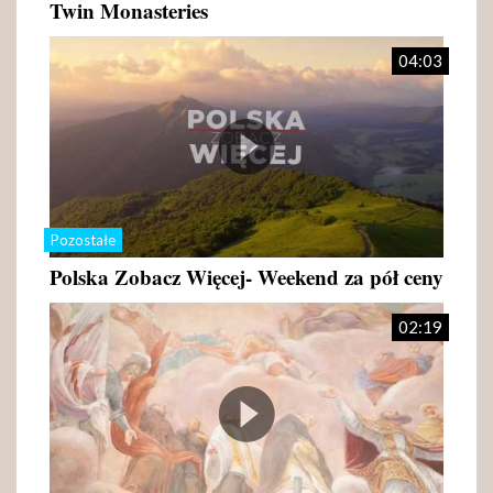
Twin Monasteries
04:03
Pozostałe
Polska Zobacz Więcej- Weekend za pół ceny
02:19