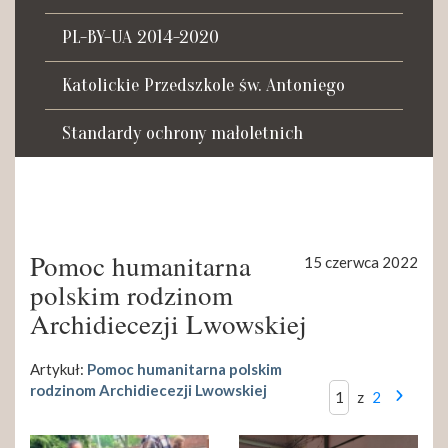
Tadeusza Kościuszki 27a
07-100 Węgrów
PL-BY-UA 2014-2020
tel. (+48) 665 034 305
Katolickie Przedszkole św. Antoniego
e-mail:
rkosk@op.pl; wegrow.klasztor@drohiczynska.pl
Standardy ochrony małoletnich
Numer konta:
59 9236 0008 0012 8645 2000 0010
Pomoc humanitarna
15 czerwca 2022
polskim rodzinom
Archidiecezji Lwowskiej
Artykuł:
Pomoc humanitarna polskim
rodzinom Archidiecezji Lwowskiej
z
2