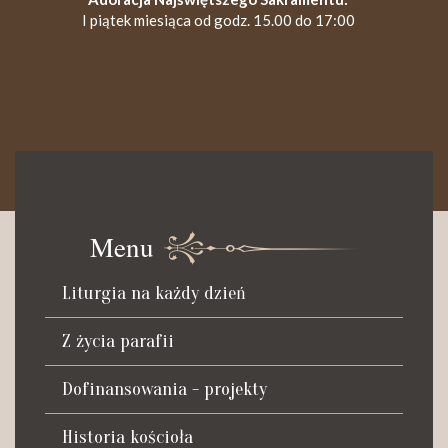
I piątek miesiąca od godz. 15.00 do 17:00
KANCELARIA PARAFIALNA
Czynna od poniedziałku do soboty do godz. 8.30 oraz po Mszy
św. wieczornej do godz. 18.00.
Menu
Telefon dyżurny: +48 665 034 305
Liturgia na każdy dzień
Zwiedzanie kościoła i ekspozycji muzealnej:
kustosz-przewodnik
Z życia parafii
Roman Postek + 48 667 684 406
Parafia św. Piotra z Alkantary
Dofinansowania - projekty
i św. Antoniego z Padwy
Historia kościoła
Adres: