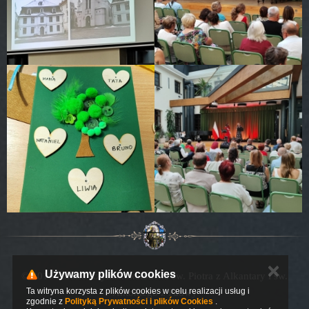
✕
Używamy plików cookies
© 2016 Parafia Rzymskokatolicka św. Piotra z Alkantary i św.
Ta witryna korzysta z plików cookies w celu realizacji usług i
Antoniego z Padwy
zgodnie z
Polityką Prywatności i plików Cookies
.