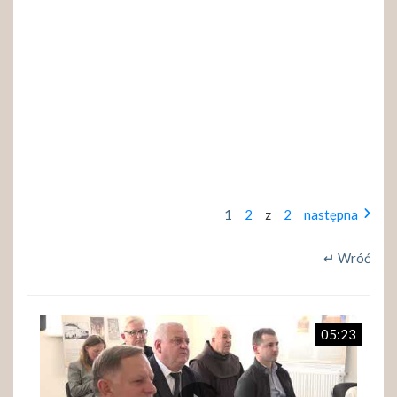
1
2
z
2
następna
↵ Wróć
05:23