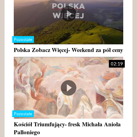
Pozostałe
Polska Zobacz Więcej- Weekend za pół ceny
02:19
Pozostałe
Kościół Triumfujący- fresk Michała Anioła
Palloniego