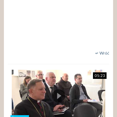
↵ Wróć
05:23