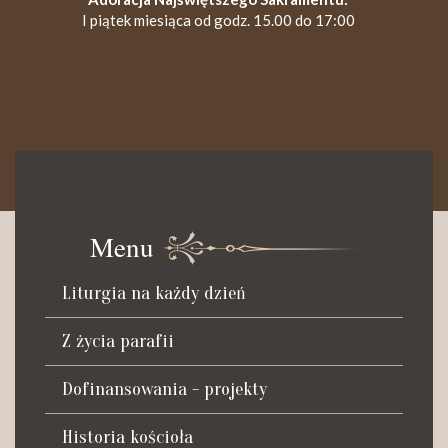
I piątek miesiąca od godz. 15.00 do 17:00
KANCELARIA PARAFIALNA
Czynna od poniedziałku do soboty do godz. 8.30 oraz po Mszy
św. wieczornej do godz. 18.00.
Menu
Telefon dyżurny: +48 665 034 305
Liturgia na każdy dzień
Zwiedzanie kościoła i ekspozycji muzealnej:
kustosz-przewodnik
Z życia parafii
Roman Postek + 48 667 684 406
Parafia św. Piotra z Alkantary
Dofinansowania - projekty
i św. Antoniego z Padwy
Historia kościoła
Adres: