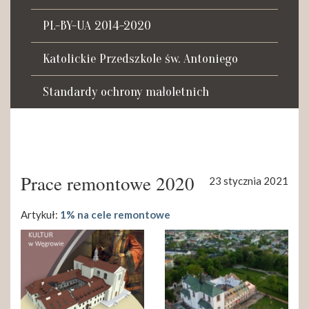
Tadeusza Kościuszki 27a
07-100 Węgrów
PL-BY-UA 2014-2020
tel. (+48) 665 034 305
Katolickie Przedszkole św. Antoniego
e-mail:
rkosk@op.pl; wegrow.klasztor@drohiczynska.pl
Standardy ochrony małoletnich
Numer konta:
59 9236 0008 0012 8645 2000 0010
Prace remontowe 2020
23 stycznia 2021
Artykuł:
1% na cele remontowe