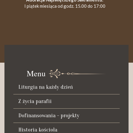
I piątek miesiąca od godz. 15.00 do 17:00
KANCELARIA PARAFIALNA
Czynna od poniedziałku do soboty do godz. 8.30 oraz po Mszy
św. wieczornej do godz. 18.00.
Menu
Telefon dyżurny: +48 665 034 305
Liturgia na każdy dzień
Zwiedzanie kościoła i ekspozycji muzealnej:
kustosz-przewodnik
Z życia parafii
Roman Postek + 48 667 684 406
Parafia św. Piotra z Alkantary
Dofinansowania - projekty
i św. Antoniego z Padwy
Historia kościoła
Adres: