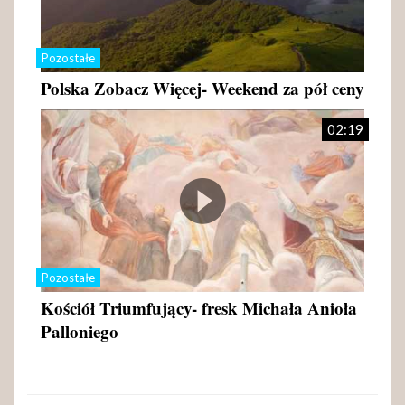
Pozostałe
Polska Zobacz Więcej- Weekend za pół ceny
02:19
Pozostałe
Kościół Triumfujący- fresk Michała Anioła
Palloniego