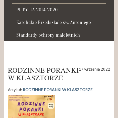
Tadeusza Kościuszki 27a
07-100 Węgrów
PL-BY-UA 2014-2020
tel. (+48) 665 034 305
Katolickie Przedszkole św. Antoniego
e-mail:
rkosk@op.pl; wegrow.klasztor@drohiczynska.pl
Standardy ochrony małoletnich
Numer konta:
59 9236 0008 0012 8645 2000 0010
RODZINNE PORANKI
17 września 2022
W KLASZTORZE
Artykuł:
RODZINNE PORANKI W KLASZTORZE