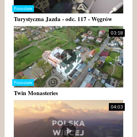
Pozostałe
Turystyczna Jazda - odc. 117 - Węgrów
03:18
Pozostałe
Twin Monasteries
04:03