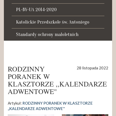
Tadeusza Kościuszki 27a
07-100 Węgrów
PL-BY-UA 2014-2020
tel. (+48) 665 034 305
Katolickie Przedszkole św. Antoniego
e-mail:
rkosk@op.pl; wegrow.klasztor@drohiczynska.pl
Standardy ochrony małoletnich
Numer konta:
59 9236 0008 0012 8645 2000 0010
RODZINNY
28 listopada 2022
PORANEK W
KLASZTORZE ,,KALENDARZE
ADWENTOWE''
Artykuł:
RODZINNY PORANEK W KLASZTORZE
,,KALENDARZE ADWENTOWE''