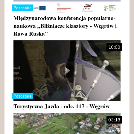
Pozostałe
Międzynarodowa konferencja popularno-
naukowa „Bliźniacze klasztory - Węgrów i
Rawa Ruska"
10:00
Pozostałe
Turystyczna Jazda - odc. 117 - Węgrów
03:18