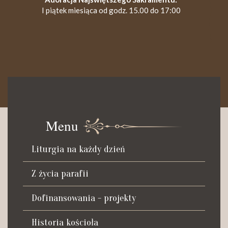
I piątek miesiąca od godz. 15.00 do 17:00
KANCELARIA PARAFIALNA
Czynna od poniedziałku do soboty do godz. 8.30 oraz po Mszy
św. wieczornej do godz. 18.00.
Menu
Telefon dyżurny: +48 665 034 305
Liturgia na każdy dzień
Zwiedzanie kościoła i ekspozycji muzealnej:
kustosz-przewodnik
Z życia parafii
Roman Postek + 48 667 684 406
Parafia św. Piotra z Alkantary
Dofinansowania - projekty
i św. Antoniego z Padwy
Historia kościoła
Adres: