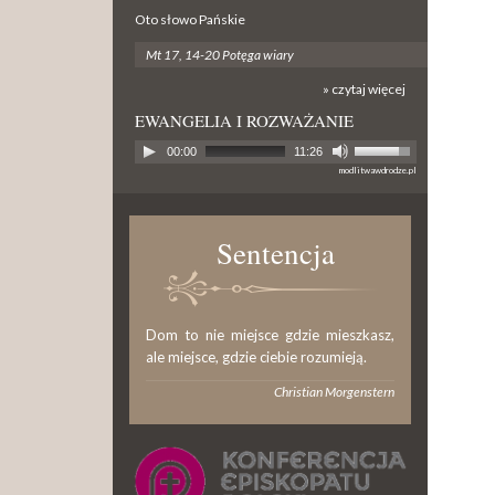
Oto słowo Pańskie
Mt 17, 14-20 Potęga wiary
» czytaj więcej
EWANGELIA I ROZWAŻANIE
00:00
11:26
modlitwawdrodze.pl
Sentencja
Dom to nie miejsce gdzie mieszkasz,
ale miejsce, gdzie ciebie rozumieją.
Christian Morgenstern