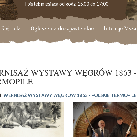
I piątek miesiąca od godz. 15.00 do 17:00
 Kościoła
Ogłoszenia duszpasterskie
Intencje Msza
KANCELARIA PARAFIALNA
Czynna od poniedziałku do soboty do godz. 8.30 oraz
po Mszy św. wieczornej do godz. 18.00.
RNISAŻ WYSTAWY WĘGRÓW 1863 -
Telefon dyżurny: +48 665 034 305
RMOPILE
Zwiedzanie kościoła i ekspozycji muzealnej:
ł:
WERNISAŻ WYSTAWY WĘGRÓW 1863 - POLSKIE TERMOPILE
kustosz-przewodnik
Roman Postek + 48 667 684 406
Parafia św. Piotra z Alkantary
i św. Antoniego z Padwy
Adres: