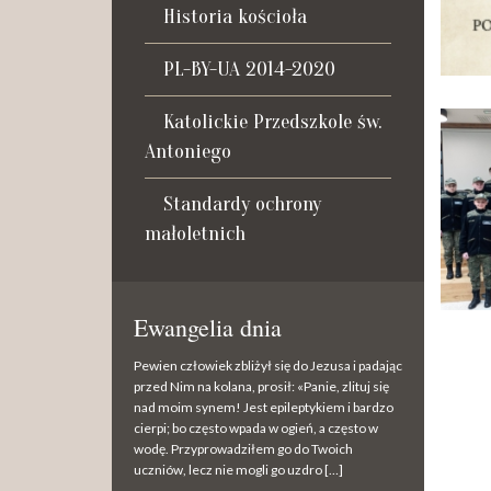
Historia kościoła
PL-BY-UA 2014-2020
Katolickie Przedszkole św.
Antoniego
Standardy ochrony
małoletnich
Ewangelia dnia
Pewien człowiek zbliżył się do Jezusa i padając
przed Nim na kolana, prosił: «Panie, zlituj się
nad moim synem! Jest epileptykiem i bardzo
cierpi; bo często wpada w ogień, a często w
wodę. Przyprowadziłem go do Twoich
uczniów, lecz nie mogli go uzdro […]