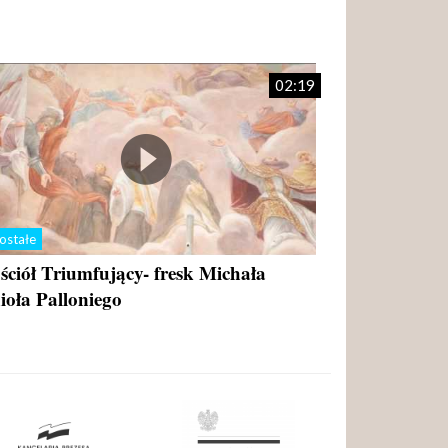
02:19
ostałe
ściół Triumfujący- fresk Michała
ioła Palloniego