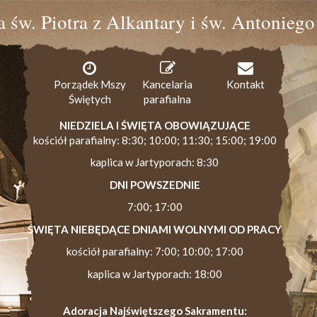
ia św. Piotra z Alkantary i św. Antonieg
Porządek Mszy
Kancelaria
Kontakt
Świętych
parafialna
NIEDZIELA I ŚWIĘTA OBOWIĄZUJĄCE
kościół parafialny: 8:30; 10:00; 11:30; 15:00; 19:00
kaplica w Jartyporach: 8:30
DNI POWSZEDNIE
7:00; 17:00
ŚWIĘTA NIEBĘDĄCE DNIAMI WOLNYMI OD PRACY
kościół parafialny: 7:00; 10:00; 17:00
kaplica w Jartyporach: 18:00
Adoracja Najświętszego Sakramentu: