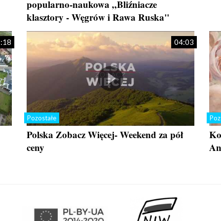
popularno-naukowa „Bliźniacze
klasztory - Węgrów i Rawa Ruska"
:18
04:03
Pozostałe
Poz
Polska Zobacz Więcej- Weekend za pół
Ko
ceny
An