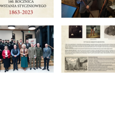
Tadeusza Kościuszki 27a
07-100 Węgrów
tel. (+48) 665 034 305
e-mail:
rkosk@op.pl; wegrow.klasztor@drohiczynska.pl
Numer konta:
59 9236 0008 0012 8645 2000 0010