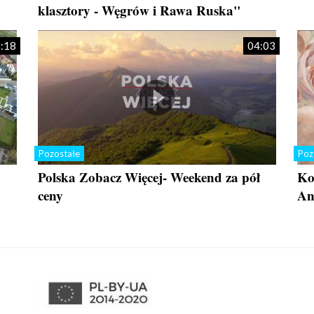
klasztory - Węgrów i Rawa Ruska"
:18
04:03
Pozostałe
Poz
Polska Zobacz Więcej- Weekend za pół
Ko
ceny
An