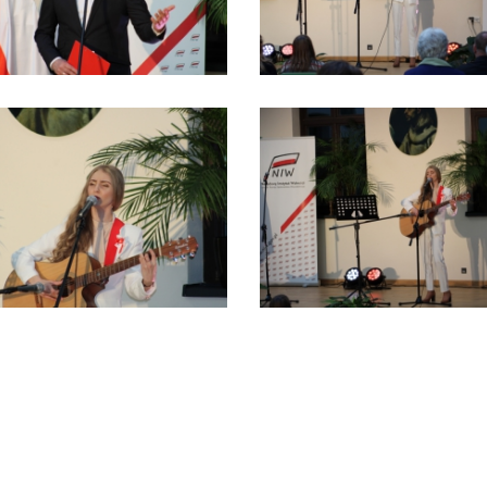
Tadeusza Kościuszki 27a
07-100 Węgrów
tel. (+48) 665 034 305
e-mail:
rkosk@op.pl; wegrow.klasztor@drohiczynska.pl
Numer konta:
59 9236 0008 0012 8645 2000 0010