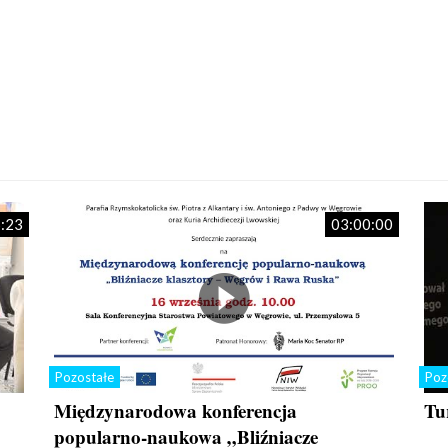
:23
03:00:00
Pozostałe
Poz
Międzynarodowa konferencja
Tu
popularno-naukowa „Bliźniacze