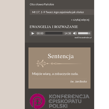
Oto słowo Pańskie
Mt 17, 1-9 Twarz Jego zajaśniała jak słońce
» czytaj więcej
EWANGELIA I ROZWAŻANIE
00:00
14:38
modlitwawdrodze.pl
Sentencja
Miejcie wiarę, a zobaczycie cuda.
św. Jan Bosko