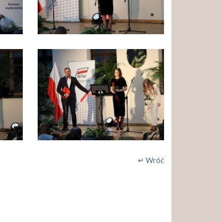
↵ Wróć