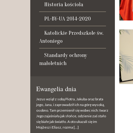
Historia kościoła
PL-BY-UA 2014-2020
Katolickie Przedszkole św.
Antoniego
Standardy ochrony
małoletnich
Ewangelia dnia
Jezus wziął z sobą Piotra, Jakuba oraz brata
jego, Jana, i zaprowadził ich na górę wysoką,
osobno. Tam przemienił się wobec nich: twarz
Jego zajaśniała jak słońce, odzienie zaś stało
się białe jak światło. A oto ukazali się im
Mojżesz i Eliasz, rozma […]