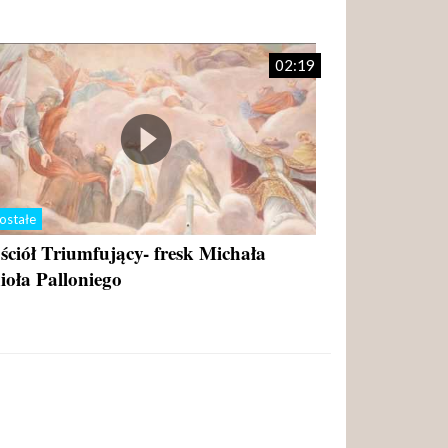
02:19
ostałe
ściół Triumfujący- fresk Michała
ioła Palloniego