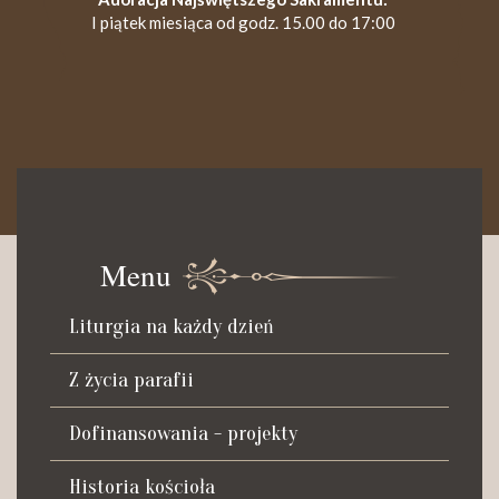
I piątek miesiąca od godz. 15.00 do 17:00
KANCELARIA PARAFIALNA
Czynna od poniedziałku do soboty do godz. 8.30 oraz po Mszy
św. wieczornej do godz. 18.00.
Menu
Telefon dyżurny: +48 665 034 305
Liturgia na każdy dzień
Zwiedzanie kościoła i ekspozycji muzealnej:
kustosz-przewodnik
Z życia parafii
Roman Postek + 48 667 684 406
Parafia św. Piotra z Alkantary
Dofinansowania - projekty
i św. Antoniego z Padwy
Historia kościoła
Adres: