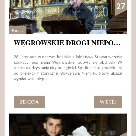
27
Parafia
WĘGROWSKIE DROGI NIEPODLEGŁOŚCI
26 listopada w naszym kościele z inicjatywy Stowarzyszenia
Edukacyjnego Ziemi Węgrowskiej odbyły się obchody 99
rocznica odzyskania niepodległości. Spotkanie rozpoczęło się
od prelekcji historycznej Bogusława Niemirki, który ukazał
wymiar walk niepo…
ZDJĘCIA
WIĘCEJ