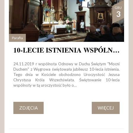
GRU
3
Parafia
10-LECIE ISTNIENIA WSPÓLNOTY ODNOWY W DUCHU ŚWIĘTYM
24.11.2019 r wspólnota Odnowy w Duchu Świętym "Mocni
Duchem" z Węgrowa świętowała jubileusz 10-lecia istnienia.
Tego dnia w Kościele obchodzono Uroczystość Jezusa
Chrystusa Króla Wszechświata. Świętowanie 10-lecia
wspólnoty w tą uroczystość było o…
ZDJĘCIA
WIĘCEJ