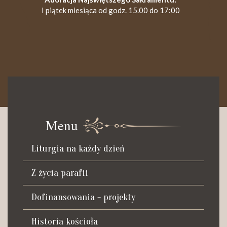
I piątek miesiąca od godz. 15.00 do 17:00
KANCELARIA PARAFIALNA
Czynna od poniedziałku do soboty do godz. 8.30 oraz po Mszy
św. wieczornej do godz. 18.00.
Menu
Telefon dyżurny: +48 665 034 305
Liturgia na każdy dzień
Zwiedzanie kościoła i ekspozycji muzealnej:
kustosz-przewodnik
Z życia parafii
Roman Postek + 48 667 684 406
Parafia św. Piotra z Alkantary
Dofinansowania - projekty
i św. Antoniego z Padwy
Historia kościoła
Adres: