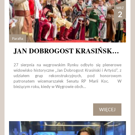
WRZ
2
Parafia
JAN DOBROGOST KRASIŃSKI I ARTYŚCI
27 sierpnia na węgrowskim Rynku odbyło się plenerowe
widowisko historyczne „Jan Dobrogost Krasiński i Artyści”, z
udziałem grup rekonstrukcyjnych, pod honorowym
patronatem wicemarszałek Senatu RP Marii Koc. W
bieżącym roku, kiedy w Węgrowie obch…
WIĘCEJ