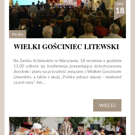
WRZ
18
Parafia
WIELKI GOŚCINIEC LITEWSKI
Na Zamku Królewskim w Warszawie, 18 września o godzinie
11.00 odbyła się konferencja prezentująca dotychczasowy
dorobek i plany na przyszłość związane z Wielkim Gościńcem
Litewskim, a także z akcją „Polska zobacz więcej – weekend
za pół ceny”. Inic…
WIĘCEJ