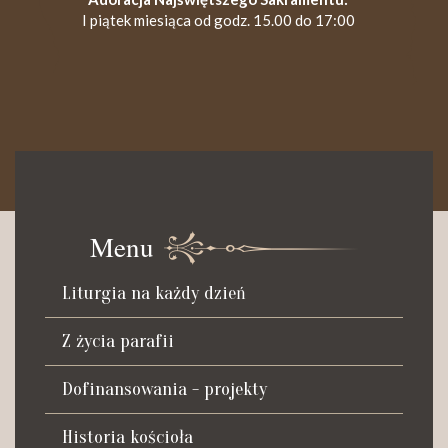
I piątek miesiąca od godz. 15.00 do 17:00
KANCELARIA PARAFIALNA
Czynna od poniedziałku do soboty do godz. 8.30 oraz po Mszy
św. wieczornej do godz. 18.00.
Menu
Telefon dyżurny: +48 665 034 305
Liturgia na każdy dzień
Zwiedzanie kościoła i ekspozycji muzealnej:
kustosz-przewodnik
Z życia parafii
Roman Postek + 48 667 684 406
Parafia św. Piotra z Alkantary
Dofinansowania - projekty
i św. Antoniego z Padwy
Historia kościoła
Adres: