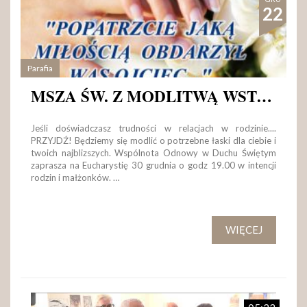
22
Parafia
MSZA ŚW. Z MODLITWĄ WSTAWIENNICZĄ I ODNOWIENIEM SAKRAMENTU MAŁŻEŃSTWA
Jeśli doświadczasz trudności w relacjach w rodzinie....
PRZYJDŹ! Będziemy się modlić o potrzebne łaski dla ciebie i
twoich najblizszych. Wspólnota Odnowy w Duchu Świętym
zaprasza na Eucharystię 30 grudnia o godz 19.00 w intencji
rodzin i małżonków. …
WIĘCEJ