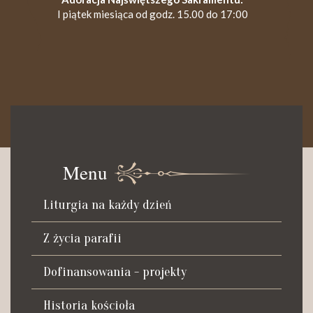
I piątek miesiąca od godz. 15.00 do 17:00
KANCELARIA PARAFIALNA
Czynna od poniedziałku do soboty do godz. 8.30 oraz po Mszy
św. wieczornej do godz. 18.00.
Menu
Telefon dyżurny: +48 665 034 305
Liturgia na każdy dzień
Zwiedzanie kościoła i ekspozycji muzealnej:
kustosz-przewodnik
Z życia parafii
Roman Postek + 48 667 684 406
Parafia św. Piotra z Alkantary
Dofinansowania - projekty
i św. Antoniego z Padwy
Historia kościoła
Adres: