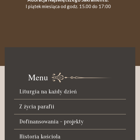
I piątek miesiąca od godz. 15.00 do 17:00
KANCELARIA PARAFIALNA
Czynna od poniedziałku do soboty do godz. 8.30 oraz po Mszy
św. wieczornej do godz. 18.00.
Menu
Telefon dyżurny: +48 665 034 305
Liturgia na każdy dzień
Zwiedzanie kościoła i ekspozycji muzealnej:
kustosz-przewodnik
Z życia parafii
Roman Postek + 48 667 684 406
Parafia św. Piotra z Alkantary
Dofinansowania - projekty
i św. Antoniego z Padwy
Historia kościoła
Adres: