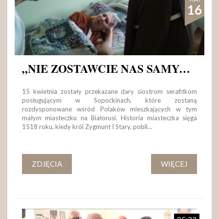
16
„NIE ZOSTAWCIE NAS SAMYCH TUTAJ. PAMIĘTAJCIE O NAS”
15 kwietnia zostały przekazane dary siostrom serafitkom
posługującym w Sopoćkinach, które zostaną
rozdysponowane wśród Polaków mieszkających w tym
małym miasteczku na Białorusi. Historia miasteczka sięga
1518 roku, kiedy król Zygmunt I Stary, pobli…
ZDJĘCIA
WIĘCEJ