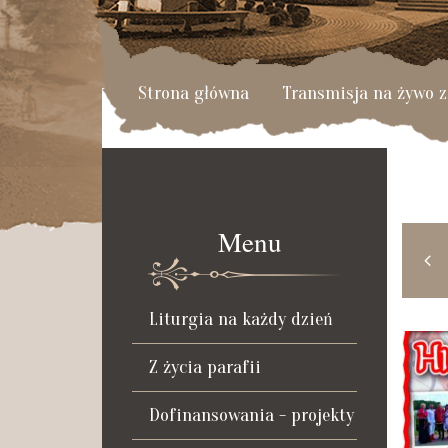
Strona główna
Transmisja na żywo z
Menu
CZE
KWI
2017
2018
Liturgia na każdy dzień
Z życia parafii
Dofinansowania - projekty