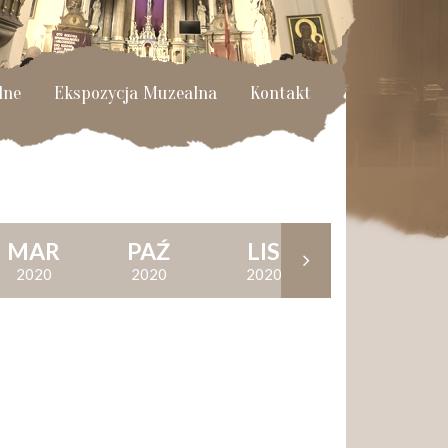
lne
Ekspozycja Muzealna
Kontakt
MAR
PAŹ
LIS
GRU
2020
2020
2020
2020