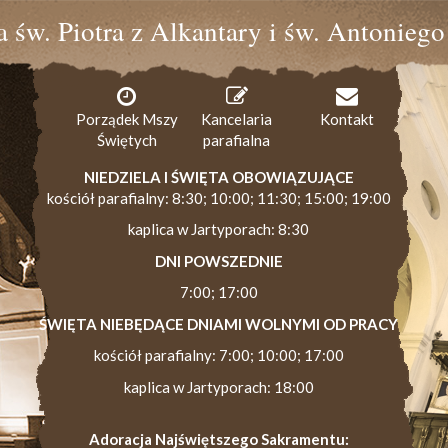
ia św. Piotra z Alkantary i św. Antonieg
Porządek Mszy
Kancelaria
Kontakt
Świętych
parafialna
NIEDZIELA I ŚWIĘTA OBOWIĄZUJĄCE
kościół parafialny: 8:30; 10:00; 11:30; 15:00; 19:00
kaplica w Jartyporach: 8:30
DNI POWSZEDNIE
7:00; 17:00
ŚWIĘTA NIEBĘDĄCE DNIAMI WOLNYMI OD PRACY
kościół parafialny: 7:00; 10:00; 17:00
kaplica w Jartyporach: 18:00
Adoracja Najświętszego Sakramentu: