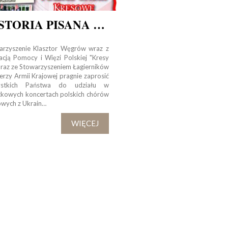
Tadeusza Kościuszki 27a
07-100 Węgrów
HISTORIA PISANA ŚPIEWEM
tel. (+48) 665 034 305
e-mail:
rkosk@op.pl; wegrow.klasztor@drohiczynska.pl
arzyszenie Klasztor Węgrów wraz z
acją Pomocy i Więzi Polskiej "Kresy
Numer konta:
oraz ze Stowarzyszeniem Łagierników
erzy Armii Krajowej pragnie zaprosić
59 9236 0008 0012 8645 2000 0010
ystkich Państwa do udziału w
tkowych koncertach polskich chórów
owych z Ukrain…
WIĘCEJ