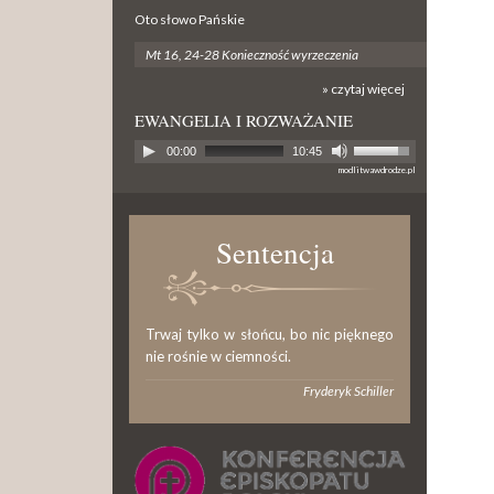
Oto słowo Pańskie
Mt 16, 24-28 Konieczność wyrzeczenia
» czytaj więcej
EWANGELIA I ROZWAŻANIE
00:00
10:45
modlitwawdrodze.pl
Sentencja
Trwaj tylko w słońcu, bo nic pięknego
nie rośnie w ciemności.
Fryderyk Schiller