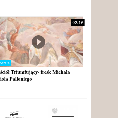
02:19
ostałe
ściół Triumfujący- fresk Michała
ioła Palloniego