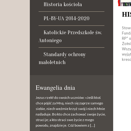
Historia kościoła
PL-BY-UA 2014-2020
Stow
Katolickie Przedszkole św.
Fund
RP" 
Antoniego
Żołni
Wsz
Standardy ochrony
wyją
kres
małoletnich
Ewangelia dnia
Jezus rzekł do swoich uczniów: «Jeśli ktoś
chce pójść za Mną, niech się zaprze samego
siebie, niech weźmie krzyż swój i niech Mnie
naśladuje. Bo kto chce zachować swoje życie,
straci je; a kto straci swe życie z mego
powodu, znajdzie je. Cóż bowiem z […]