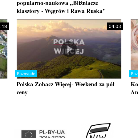
popularno-naukowa „Bliźniacze
klasztory - Węgrów i Rawa Ruska"
:18
04:03
Pozostałe
Poz
Polska Zobacz Więcej- Weekend za pół
Ko
ceny
An