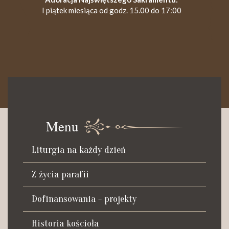
I piątek miesiąca od godz. 15.00 do 17:00
KANCELARIA PARAFIALNA
Czynna od poniedziałku do soboty do godz. 8.30 oraz po Mszy
św. wieczornej do godz. 18.00.
Menu
Telefon dyżurny: +48 665 034 305
Liturgia na każdy dzień
Zwiedzanie kościoła i ekspozycji muzealnej:
kustosz-przewodnik
Z życia parafii
Roman Postek + 48 667 684 406
Parafia św. Piotra z Alkantary
Dofinansowania - projekty
i św. Antoniego z Padwy
Historia kościoła
Adres: