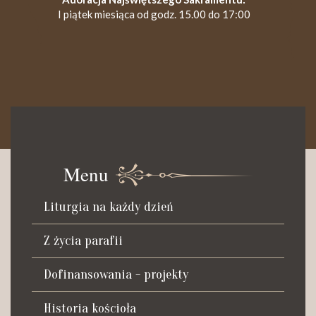
I piątek miesiąca od godz. 15.00 do 17:00
KANCELARIA PARAFIALNA
Czynna od poniedziałku do soboty do godz. 8.30 oraz po Mszy
św. wieczornej do godz. 18.00.
Menu
Telefon dyżurny: +48 665 034 305
Liturgia na każdy dzień
Zwiedzanie kościoła i ekspozycji muzealnej:
kustosz-przewodnik
Z życia parafii
Roman Postek + 48 667 684 406
Parafia św. Piotra z Alkantary
Dofinansowania - projekty
i św. Antoniego z Padwy
Historia kościoła
Adres: