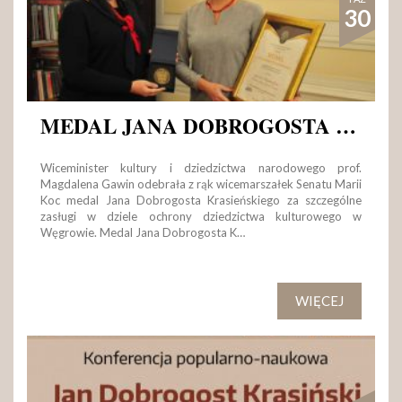
30
MEDAL JANA DOBROGOSTA KRASIŃSKIEGO ZA OCHRONĘ DZIEDZICTWA KULTUROWEGO WĘGROWA
Wiceminister kultury i dziedzictwa narodowego prof.
Magdalena Gawin odebrała z rąk wicemarszałek Senatu Marii
Koc medal Jana Dobrogosta Krasieńskiego za szczególne
zasługi w dziele ochrony dziedzictwa kulturowego w
Węgrowie. Medal Jana Dobrogosta K…
WIĘCEJ