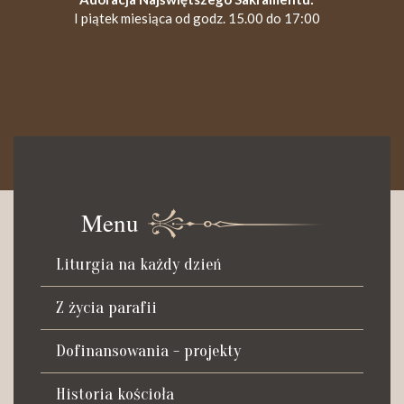
I piątek miesiąca od godz. 15.00 do 17:00
KANCELARIA PARAFIALNA
Czynna od poniedziałku do soboty do godz. 8.30 oraz po Mszy
św. wieczornej do godz. 18.00.
Menu
Telefon dyżurny: +48 665 034 305
Liturgia na każdy dzień
Zwiedzanie kościoła i ekspozycji muzealnej:
kustosz-przewodnik
Z życia parafii
Roman Postek + 48 667 684 406
Parafia św. Piotra z Alkantary
Dofinansowania - projekty
i św. Antoniego z Padwy
Historia kościoła
Adres: