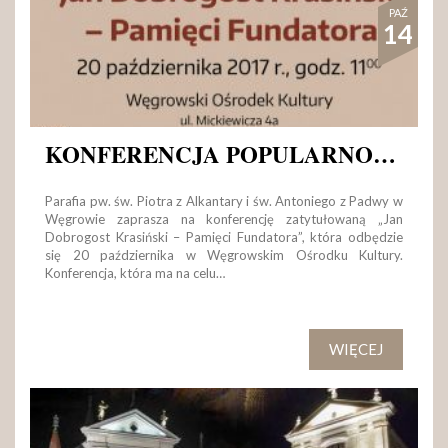
PAŹ
14
KONFERENCJA POPULARNO-NAUKOWA
Parafia pw. św. Piotra z Alkantary i św. Antoniego z Padwy w
Węgrowie zaprasza na konferencję zatytułowaną „Jan
Dobrogost Krasiński – Pamięci Fundatora”, która odbędzie
się 20 października w Węgrowskim Ośrodku Kultury.
Konferencja, która ma na celu…
WIĘCEJ