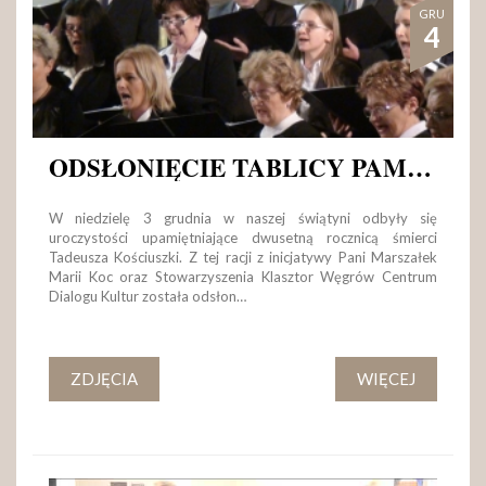
GRU
4
ODSŁONIĘCIE TABLICY PAMIĄTKOWEJ
W niedzielę 3 grudnia w naszej świątyni odbyły się
uroczystości upamiętniające dwusetną rocznicą śmierci
Tadeusza Kościuszki. Z tej racji z inicjatywy Pani Marszałek
Marii Koc oraz Stowarzyszenia Klasztor Węgrów Centrum
Dialogu Kultur została odsłon…
ZDJĘCIA
WIĘCEJ