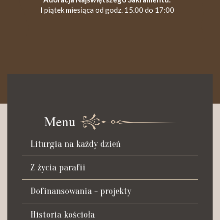
I piątek miesiąca od godz. 15.00 do 17:00
KANCELARIA PARAFIALNA
Czynna od poniedziałku do soboty do godz. 8.30 oraz po Mszy
św. wieczornej do godz. 18.00.
Menu
Telefon dyżurny: +48 665 034 305
Liturgia na każdy dzień
Zwiedzanie kościoła i ekspozycji muzealnej:
kustosz-przewodnik
Z życia parafii
Roman Postek + 48 667 684 406
Parafia św. Piotra z Alkantary
Dofinansowania - projekty
i św. Antoniego z Padwy
Historia kościoła
Adres: