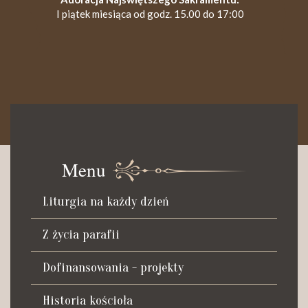
I piątek miesiąca od godz. 15.00 do 17:00
KANCELARIA PARAFIALNA
Czynna od poniedziałku do soboty do godz. 8.30 oraz po Mszy
św. wieczornej do godz. 18.00.
Menu
Telefon dyżurny: +48 665 034 305
Liturgia na każdy dzień
Zwiedzanie kościoła i ekspozycji muzealnej:
kustosz-przewodnik
Z życia parafii
Roman Postek + 48 667 684 406
Parafia św. Piotra z Alkantary
Dofinansowania - projekty
i św. Antoniego z Padwy
Historia kościoła
Adres: