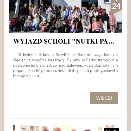
24
WYJAZD SCHOLI "NUTKI PANA" DO SIEDLEC
18 kwietnia Schola z Bazyliki i z Klasztoru wyjechała do
Siedlec na wspólną integrację. Byliśmy w Parku trampolin a
następnie na placu zabaw nad Zalewem, gdzie dopisała nam
pogoda. Pan Bóg kocha dzieci i dlatego nam pobłogosławił a
Maryja się nam…
WIĘCEJ