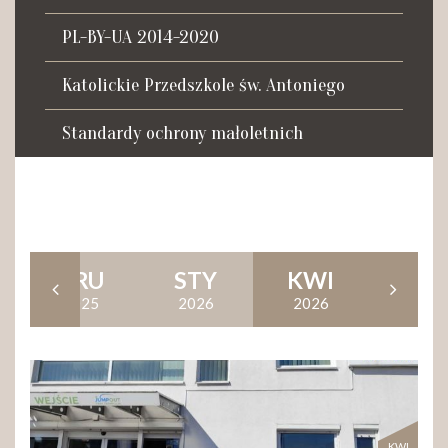
Tadeusza Kościuszki 27a
07-100 Węgrów
PL-BY-UA 2014-2020
tel. (+48) 665 034 305
Katolickie Przedszkole św. Antoniego
e-mail:
rkosk@op.pl; wegrow.klasztor@drohiczynska.pl
Standardy ochrony małoletnich
Numer konta:
59 9236 0008 0012 8645 2000 0010
GRU
STY
KWI
2025
2026
2026
KWI