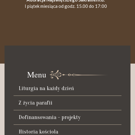
I piątek miesiąca od godz. 15.00 do 17:00
KANCELARIA PARAFIALNA
Czynna od poniedziałku do soboty do godz. 8.30 oraz po Mszy
św. wieczornej do godz. 18.00.
Menu
Telefon dyżurny: +48 665 034 305
Liturgia na każdy dzień
Zwiedzanie kościoła i ekspozycji muzealnej:
kustosz-przewodnik
Z życia parafii
Roman Postek + 48 667 684 406
Parafia św. Piotra z Alkantary
Dofinansowania - projekty
i św. Antoniego z Padwy
Historia kościoła
Adres: