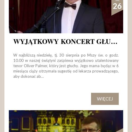
26
WYJĄTKOWY KONCERT GŁUCHEGO TENORA
W najbliższą niedzielę, tj. 30 sierpnia po Mszy św. o godz.
10.00 w naszej świątyni zaśpiewa wyjątkowo utalentowany
tenor Oliver Palmer, który jest głuchy. Jego mama będąc w 6
miesiącu ciąży otrzymała sugestię od lekarza prowadzącego,
aby dokonać ab…
WIĘCEJ