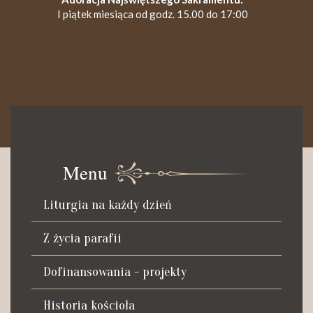
I piątek miesiąca od godz. 15.00 do 17:00
KANCELARIA PARAFIALNA
Czynna od poniedziałku do soboty do godz. 8.30 oraz po Mszy
św. wieczornej do godz. 18.00.
Menu
Telefon dyżurny: +48 665 034 305
Liturgia na każdy dzień
Zwiedzanie kościoła i ekspozycji muzealnej:
kustosz-przewodnik
Z życia parafii
Roman Postek + 48 667 684 406
Parafia św. Piotra z Alkantary
Dofinansowania - projekty
i św. Antoniego z Padwy
Historia kościoła
Adres: