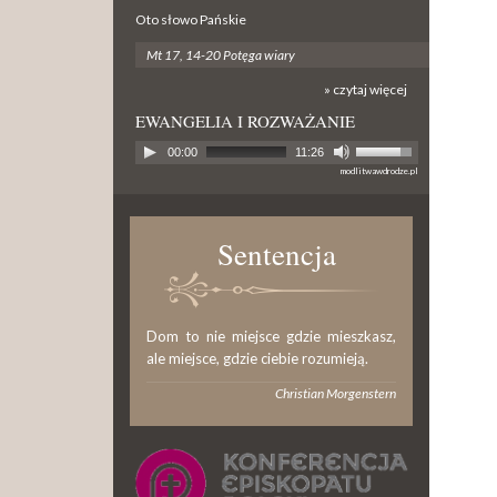
Oto słowo Pańskie
Mt 17, 14-20 Potęga wiary
» czytaj więcej
EWANGELIA I ROZWAŻANIE
00:00
11:26
modlitwawdrodze.pl
Sentencja
Dom to nie miejsce gdzie mieszkasz,
ale miejsce, gdzie ciebie rozumieją.
Christian Morgenstern