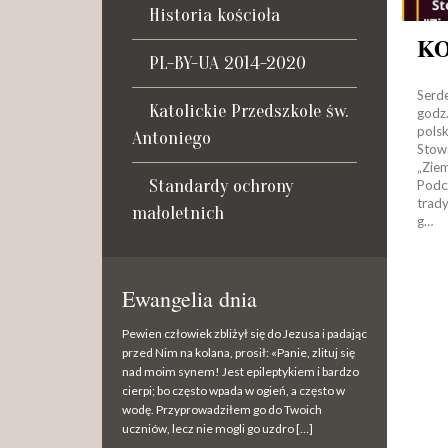
Historia kościoła
K
PL-BY-UA 2014-2020
Serd
Katolickie Przedszkole św.
godz
pols
Antoniego
Stow
„Zie
Standardy ochrony
Pod
trad
małoletnich
g…
Ewangelia dnia
Pewien człowiek zbliżył się do Jezusa i padając
przed Nim na kolana, prosił: «Panie, zlituj się
nad moim synem! Jest epileptykiem i bardzo
cierpi; bo często wpada w ogień, a często w
wodę. Przyprowadziłem go do Twoich
uczniów, lecz nie mogli go uzdro […]