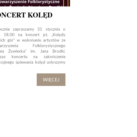
Tadeusza Kościuszki 27a
07-100 Węgrów
ONCERT KOLĘD
tel. (+48) 665 034 305
e-mail:
rkosk@op.pl; wegrow.klasztor@drohiczynska.pl
ecznie zapraszamy 31 stycznia o
. 18.00 na koncert pt. „Kolędy
Numer konta:
kich gór” w wykonaniu artystów ze
arzyszenia Folklorystycznego
59 9236 0008 0012 8645 2000 0010
mia Żywiecka” im. Jana Brodki.
czas koncertu na zakończenie
ycyjnego śpiewania kolęd usłyszymy
WIĘCEJ