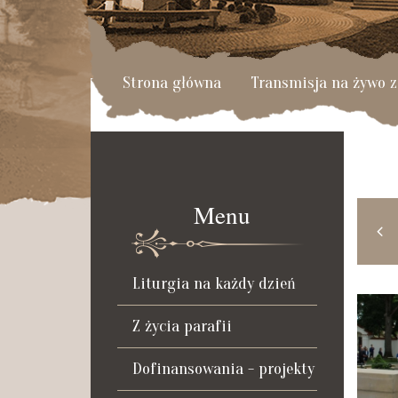
Strona główna
Transmisja na żywo z
Menu
LIS
GRU
STY
LUT
2019
2019
2020
2020
Liturgia na każdy dzień
Z życia parafii
Dofinansowania - projekty