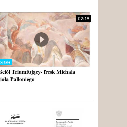
02:19
ostałe
ściół Triumfujący- fresk Michała
ioła Palloniego