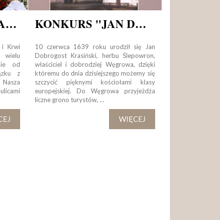
UROCZYSTOŚĆ NAJŚWIĘTSZEGO CIAŁA I KRWI PAŃSKIEJ
KONKURS "JAN DOBROGOST KRASIŃSKI - ŻYCIE I DZIAŁALNOŚĆ W MOICH OCZACH..."
 i Krwi
10 czerwca 1639 roku urodził się Jan
 wielu
Dobrogost Krasiński, herbu Ślepowron,
nie od
właściciel i dobrodziej Węgrowa, dzięki
ązku z
któremu do dnia dzisiejszego możemy się
. Nasza
szczycić pięknymi kościołami klasy
ulicami
europejskiej. Do Węgrowa przyjeżdża
liczne grono turystów, …
CEJ
WIĘCEJ