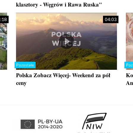
klasztory - Węgrów i Rawa Ruska"
:18
04:03
Pozostałe
Poz
Polska Zobacz Więcej- Weekend za pół
Ko
ceny
An