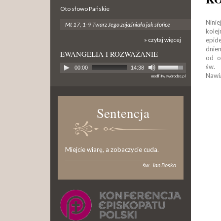
Oto słowo Pańskie
Nini
Mt 17, 1-9 Twarz Jego zajaśniała jak słońce
kol
» czytaj więcej
epid
dnie
EWANGELIA I ROZWAŻANIE
od o
św. 
00:00
14:38
Nawi
modlitwawdrodze.pl
Sentencja
Miejcie wiarę, a zobaczycie cuda.
św. Jan Bosko