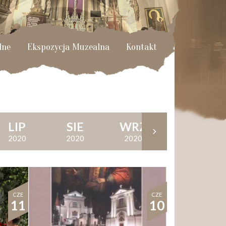
lne
Ekspozycja Muzealna
Kontakt
LIP
SIE
WRZ
PAŹ
2020
2020
2020
2020
CZE
CZE
11
10