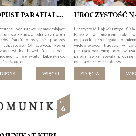
Tadeusza Kościuszki 27a
07-100 Węgrów
ODPUST PARAFIALNY KU CZCI ŚW. ANTONIEGO
tel. (+48) 665 034 305
e-mail:
rkosk@op.pl; wegrow.klasztor@drohiczynska.pl
zystości odpustowe upamiętniające
Uroczystość Najświętszego Ciała
Antoniego z Padwy, jednego z dwóch
Pańskiej w bieżącym roku w
Numer konta:
onów Parafii odbyły się podczas
miejscach przebiegała odmien
 odpustowej 14 czerwca, której
wielowiekowej tradycji, w zwi
59 9236 0008 0012 8645 2000 0010
wodniczył ks. Paweł Koc, student
panującą pandemią koronawirusa
lickiego Uniwersytetu Lubelskiego.
parafia zorganizowała procesję 
eń patron…
miasta do czterech ołtarzy. …
DJĘCIA
WIĘCEJ
ZDJĘCIA
WIĘ
CZE
6
KOMUNIKAT KURII DIECEZJALNEJ W DROHICZYNIE