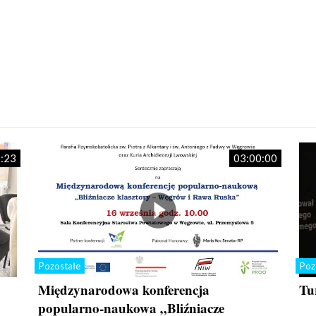
:23
03:00:00
Pozostałe
Poz
Międzynarodowa konferencja
Tu
popularno-naukowa „Bliźniacze