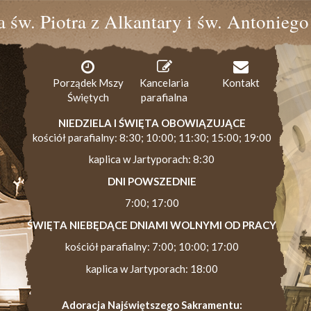
ia św. Piotra z Alkantary i św. Antonieg
Porządek Mszy
Kancelaria
Kontakt
Świętych
parafialna
NIEDZIELA I ŚWIĘTA OBOWIĄZUJĄCE
kościół parafialny: 8:30; 10:00; 11:30; 15:00; 19:00
kaplica w Jartyporach: 8:30
DNI POWSZEDNIE
7:00; 17:00
ŚWIĘTA NIEBĘDĄCE DNIAMI WOLNYMI OD PRACY
kościół parafialny: 7:00; 10:00; 17:00
kaplica w Jartyporach: 18:00
Adoracja Najświętszego Sakramentu: