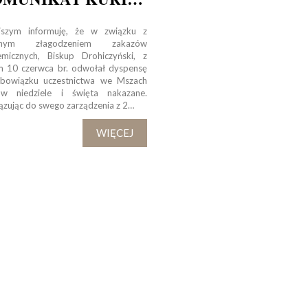
ejszym informuję, że w związku z
ejnym złagodzeniem zakazów
emicznych, Biskup Drohiczyński, z
m 10 czerwca br. odwołał dyspensę
bowiązku uczestnictwa we Mszach
w niedziele i święta nakazane.
ązując do swego zarządzenia z 2…
WIĘCEJ