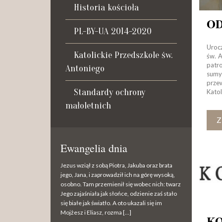
Historia kościoła
PL-BY-UA 2014-2020
Uroc
Katolickie Przedszkole św.
św. 
patr
Antoniego
sumy
prze
Standardy ochrony
Kato
Dzi
małoletnich
Z
Ewangelia dnia
Jezus wziął z sobą Piotra, Jakuba oraz brata
jego, Jana, i zaprowadził ich na górę wysoką,
osobno. Tam przemienił się wobec nich: twarz
Jego zajaśniała jak słońce, odzienie zaś stało
się białe jak światło. A oto ukazali się im
Mojżesz i Eliasz, rozma […]