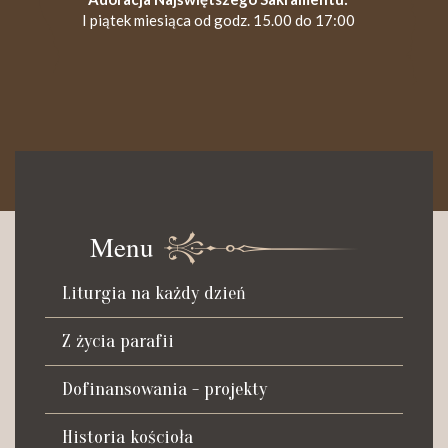
I piątek miesiąca od godz. 15.00 do 17:00
KANCELARIA PARAFIALNA
Czynna od poniedziałku do soboty do godz. 8.30 oraz po Mszy
św. wieczornej do godz. 18.00.
Menu
Telefon dyżurny: +48 665 034 305
Liturgia na każdy dzień
Zwiedzanie kościoła i ekspozycji muzealnej:
kustosz-przewodnik
Z życia parafii
Roman Postek + 48 667 684 406
Parafia św. Piotra z Alkantary
Dofinansowania - projekty
i św. Antoniego z Padwy
Historia kościoła
Adres: