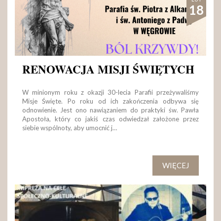
18
RENOWACJA MISJI ŚWIĘTYCH
W minionym roku z okazji 30-lecia Parafii przeżywaliśmy
Misje Święte. Po roku od ich zakończenia odbywa się
odnowienie. Jest ono nawiązaniem do praktyki św. Pawła
Apostoła, który co jakiś czas odwiedzał założone przez
siebie wspólnoty, aby umocnić j…
WIĘCEJ