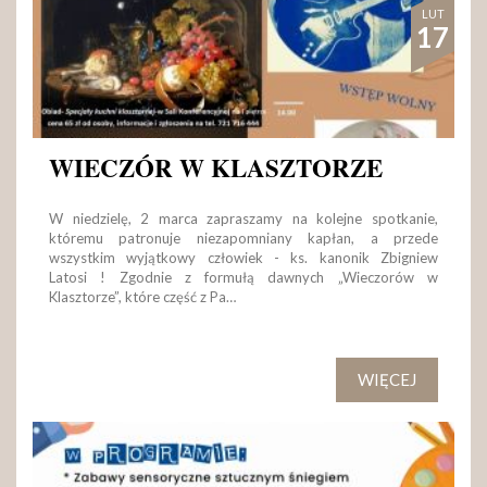
LUT
17
WIECZÓR W KLASZTORZE
W niedzielę, 2 marca zapraszamy na kolejne spotkanie,
któremu patronuje niezapomniany kapłan, a przede
wszystkim wyjątkowy człowiek - ks. kanonik Zbigniew
Latosi ! Zgodnie z formułą dawnych „Wieczorów w
Klasztorze”, które część z Pa…
WIĘCEJ