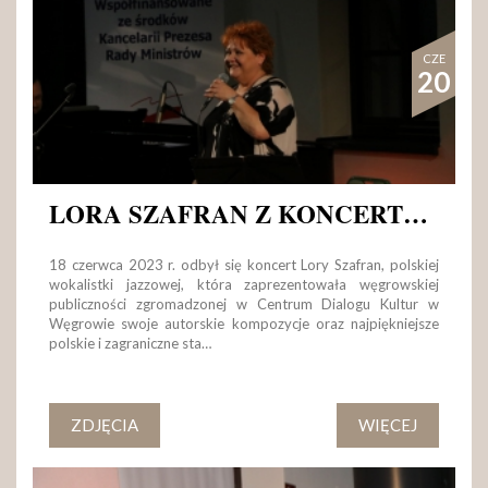
CZE
20
LORA SZAFRAN Z KONCERTEM JAZZOWYM W KLASZTORZE
18 czerwca 2023 r. odbył się koncert Lory Szafran, polskiej
wokalistki jazzowej, która zaprezentowała węgrowskiej
publiczności zgromadzonej w Centrum Dialogu Kultur w
Węgrowie swoje autorskie kompozycje oraz najpiękniejsze
polskie i zagraniczne sta…
ZDJĘCIA
WIĘCEJ