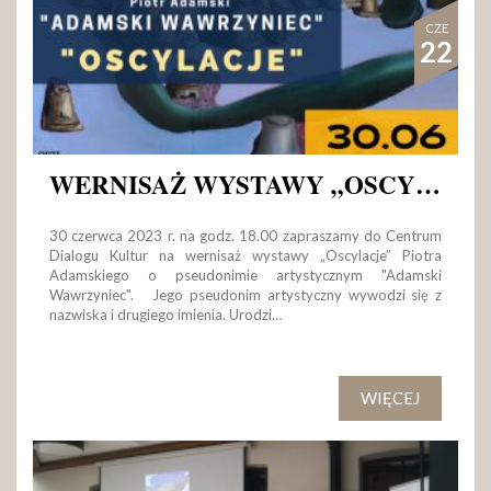
CZE
22
WERNISAŻ WYSTAWY „OSCYLACJE” W CENTRUM DIALOGU KULTUR W WĘGROWIE
30 czerwca 2023 r. na godz. 18.00 zapraszamy do Centrum
Dialogu Kultur na wernisaż wystawy „Oscylacje” Piotra
Adamskiego o pseudonimie artystycznym "Adamski
Wawrzyniec". Jego pseudonim artystyczny wywodzi się z
nazwiska i drugiego imienia. Urodzi…
WIĘCEJ