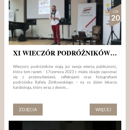
CZE
20
XI WIECZÓR PODRÓŻNIKÓW – RAFAŁ ZIÓŁKOWSKI „W POSZUKIWANIU PIĘKNA…”
Wieczory podróżników mają już swoja wierną publiczność,
która tym razem - 17czerwca 2023 r. miała okazje zapoznać
się z przemyśleniami, refleksjami oraz fotografiami
podróżnika Rafała Ziółkowskiego – na co dzień lekarza
kardiologa, który wraz z dwom…
ZDJĘCIA
WIĘCEJ