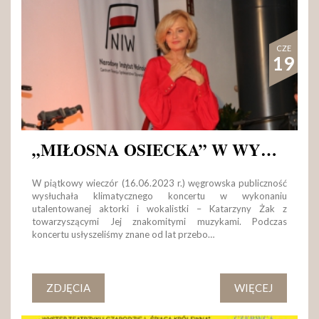
CZE
19
„MIŁOSNA OSIECKA” W WYKONANIU KATARZYNY ŻAK
W piątkowy wieczór (16.06.2023 r.) węgrowska publiczność
wysłuchała klimatycznego koncertu w wykonaniu
utalentowanej aktorki i wokalistki – Katarzyny Żak z
towarzyszącymi Jej znakomitymi muzykami. Podczas
koncertu usłyszeliśmy znane od lat przebo…
ZDJĘCIA
WIĘCEJ