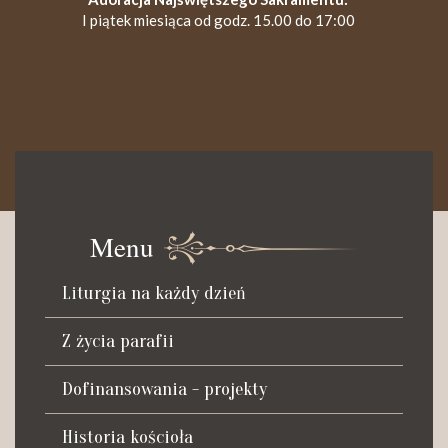
I piątek miesiąca od godz. 15.00 do 17:00
KANCELARIA PARAFIALNA
Czynna od poniedziałku do soboty do godz. 8.30 oraz po Mszy
św. wieczornej do godz. 18.00.
Menu
Telefon dyżurny: +48 665 034 305
Liturgia na każdy dzień
Zwiedzanie kościoła i ekspozycji muzealnej:
kustosz-przewodnik
Z życia parafii
Roman Postek + 48 667 684 406
Parafia św. Piotra z Alkantary
Dofinansowania - projekty
i św. Antoniego z Padwy
Historia kościoła
Adres: