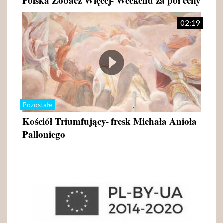
Polska Zobacz Więcej- Weekend za pół ceny
02:19
Pozostałe
Kościół Triumfujący- fresk Michała Anioła
Palloniego