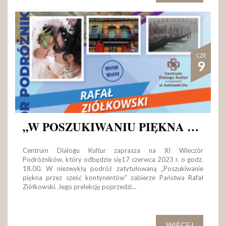
CZE
9
„W POSZUKIWANIU PIĘKNA PRZEZ SZEŚĆ KONTYNENTÓW” – XI WIECZÓR PODRÓŻNIKÓW
Centrum Dialogu Kultur zaprasza na XI Wieczór
Podróżników, który odbędzie się17 czerwca 2023 r. o godz.
18.00. W niezwykłą podróż zatytułowaną „Poszukiwanie
piękna przez sześć kontynentów” zabierze Państwa Rafał
Ziółkowski. Jego prelekcję poprzedzi…
WIĘCEJ