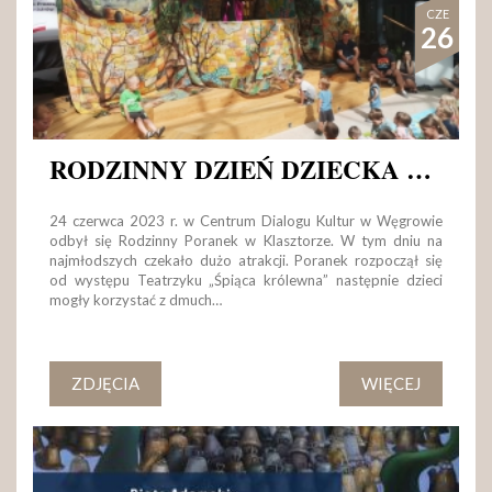
CZE
26
RODZINNY DZIEŃ DZIECKA W CDK W WĘGROWIE
24 czerwca 2023 r. w Centrum Dialogu Kultur w Węgrowie
odbył się Rodzinny Poranek w Klasztorze. W tym dniu na
najmłodszych czekało dużo atrakcji. Poranek rozpoczął się
od występu Teatrzyku „Śpiąca królewna” następnie dzieci
mogły korzystać z dmuch…
ZDJĘCIA
WIĘCEJ