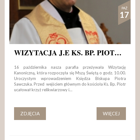
PAŹ
17
WIZYTACJA J.E KS. BP. PIOTRA SAWCZUKA W KLASZTORZE
16 października nasza parafia przeżywała Wizytację
Kanoniczną, która rozpoczęła się Mszą Świętą o godz. 10.00.
Uroczystym wprowadzeniem Księdza Biskupa Piotra
Sawczuka. Przed wejściem głównym do kościoła Ks. Bp. Piotr
ucałował krzyż relikwiarzowy i…
ZDJĘCIA
WIĘCEJ