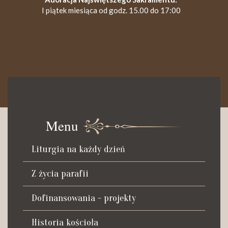
I piątek miesiąca od godz. 15.00 do 17:00
KANCELARIA PARAFIALNA
Czynna od poniedziałku do soboty do godz. 8.30 oraz po Mszy
św. wieczornej do godz. 18.00.
Menu
Telefon dyżurny: +48 665 034 305
Liturgia na każdy dzień
Zwiedzanie kościoła i ekspozycji muzealnej:
kustosz-przewodnik
Z życia parafii
Roman Postek + 48 667 684 406
Parafia św. Piotra z Alkantary
Dofinansowania - projekty
i św. Antoniego z Padwy
Historia kościoła
Adres: