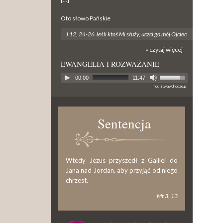
Oto słowo Pańskie
J 12, 24-26 Jeśli ktoś Mi służy, uczci go mój Ojciec
» czytaj więcej
EWANGELIA I ROZWAŻANIE
00:00
11:47
modlitwawdrodze.pl
Sentencja
Wtedy Jezus przyszedł z Galilei do
Jana nad Jordan, aby przyjąć od niego
chrzest.
Mt 3, 13