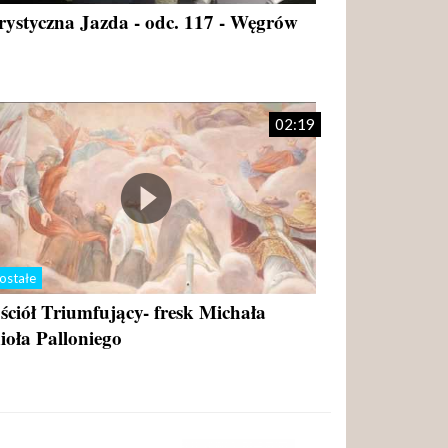
rystyczna Jazda - odc. 117 - Węgrów
02:19
ostałe
ściół Triumfujący- fresk Michała
ioła Palloniego