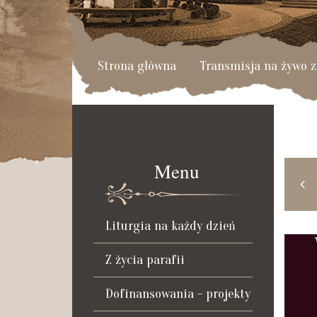
Strona główna
Transmisja na żywo z
Menu
MAJ
CZE
WRZ
PAŹ
2024
2024
2024
2024
Liturgia na każdy dzień
Z życia parafii
Dofinansowania - projekty