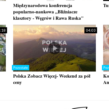
Międzynarodowa konferencja
Tu
popularno-naukowa „Bliźniacze
klasztory - Węgrów i Rawa Ruska"
:18
04:03
Pozostałe
Poz
Polska Zobacz Więcej- Weekend za pół
Ko
ceny
An