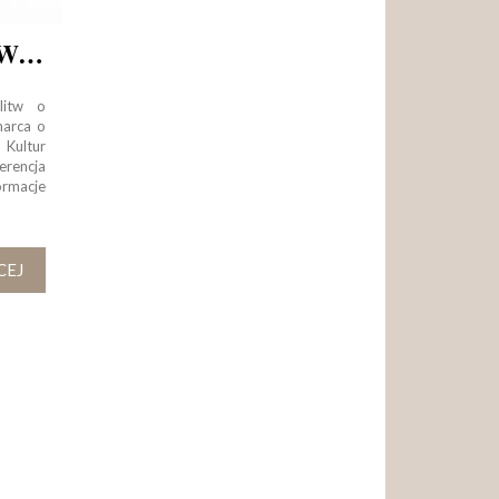
KONGRES TRZEŹWOŚCIOWY
litw o
marca o
 Kultur
encja
ormacje
CEJ