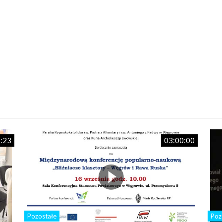
:23
03:00:00
Pozostałe
Poz