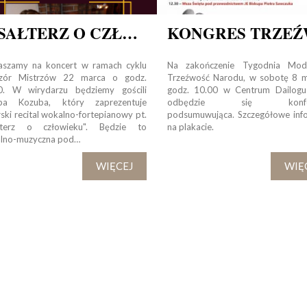
Tadeusza Kościuszki 27a
07-100 Węgrów
"PSAŁTERZ O CZŁOWIEKU" RECITAL WOKALNO-FORTEPIANOWY
tel. (+48) 665 034 305
e-mail:
rkosk@op.pl; wegrow.klasztor@drohiczynska.pl
aszamy na koncert w ramach cyklu
Na zakończenie Tygodnia Mod
zór Mistrzów 22 marca o godz.
Trzeźwość Narodu, w sobotę 8 
Numer konta:
0. W wirydarzu będziemy gościli
godz. 10.00 w Centrum Dailogu
ba Kozuba, który zaprezentuje
odbędzie się konfer
59 9236 0008 0012 8645 2000 0010
ski recital wokalno-fortepianowy pt.
podsumuwująca. Szczegółowe inf
łterz o człowieku". Będzie to
na plakacie.
lno-muzyczna pod…
WIĘCEJ
WIĘ