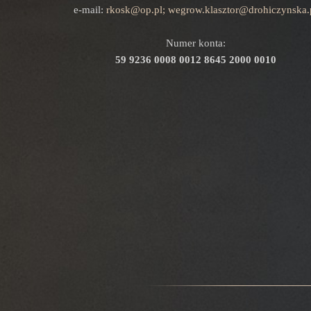
e-mail:
rkosk@op.pl; wegrow.klasztor@drohiczynska.
Numer konta:
59 9236 0008 0012 8645 2000 0010