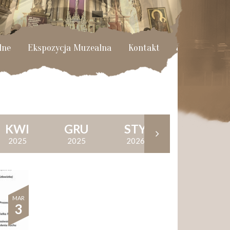
lne
Ekspozycja Muzealna
Kontakt
KWI
GRU
STY
KWI
2025
2025
2026
2026
MAR
3