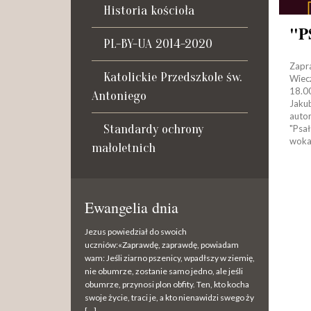
Historia kościoła
PL-BY-UA 2014-2020
Zapr
Katolickie Przedszkole św.
Wiec
18.0
Antoniego
Jaku
autor
Standardy ochrony
"Psa
woka
małoletnich
Ewangelia dnia
Jezus powiedział do swoich
uczniów:«Zaprawdę, zaprawdę, powiadam
wam: Jeśli ziarno pszenicy, wpadłszy w ziemię,
nie obumrze, zostanie samo jedno, ale jeśli
obumrze, przynosi plon obfity. Ten, kto kocha
swoje życie, traci je, a kto nienawidzi swego ży
[…]