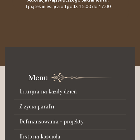
I piątek miesiąca od godz. 15.00 do 17:00
KANCELARIA PARAFIALNA
Czynna od poniedziałku do soboty do godz. 8.30 oraz po Mszy
św. wieczornej do godz. 18.00.
Menu
Telefon dyżurny: +48 665 034 305
Liturgia na każdy dzień
Zwiedzanie kościoła i ekspozycji muzealnej:
kustosz-przewodnik
Z życia parafii
Roman Postek + 48 667 684 406
Parafia św. Piotra z Alkantary
Dofinansowania - projekty
i św. Antoniego z Padwy
Historia kościoła
Adres: